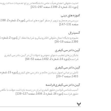
امنیت حقوقی اعضای هیأت علمی دانشگاه‌ها در پرتو تضمینات عدالت رویه‌ا
[دوره 11، شماره 2، 1399، صفحه 297-321]
آموزه های دینی
بررسی جرم جعل و تزویر از منظر آموزه های اسلامی
صفحه 131-147]
آنسیترال
مفهوم و جایگاه اعمال حقوقی الکترونیکی و شرایط انعقاد آن
1390، صفحه 19-36]
آیین دادرسی کیفری
جایگزین‌های تعقیب دعوای عمومی و تحولات آن در آیین دادرسی کیفری
فرانسه
[دوره 14، شماره 2، 1402، صفحه 53-64]
آیین دادرسی کیفری
تأملی بر مبانی اصول بنیادین حاکم بر دادرسی های کیفری
1403، صفحه 7-20]
آیین دادرسی کیفری فرانسه
آسیب‌شناسی قوانین حقوق کیفری ایران در زمینه بازداشت موقت با نگاهی 
حقوق فرانسه
[دوره 16، شماره 1، 1404، صفحه 127-139]
پ