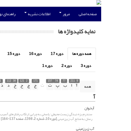
صفحه اصلی
مرور
اطلاعات نشریه
راهنمای ن
نمایه کلیدواژه ها
همه دوره ها
دوره 17
دوره 16
دوره 15
دوره 3
دوره 2
دوره 1
1
112
38
121
2
171
157
74
77
211
39
آ
ا
ب
پ
ت
ث
ج
چ
ح
خ
د
ذ
همه
آ
آبخوان
سندرم بزه دیدگی زیست محیطی: پاسخی به چرایی ارتکاب رفتارهای آسیب
رسان به منابع آب زیرزمینی
[دوره 10، شماره 2، 1398، صفحه 137-164]
آب‌ زیرزمینی