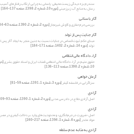
سندرم بزه دیدگی زیست محیطی: پاسخی به چرایی ارتکاب رفتارهای آسیب
رسان به منابع آب زیرزمینی
[دوره 10، شماره 2، 1398، صفحه 137-164]
آثار باستانی
بررسی جرم حفاری و کاوش غیرمجاز
[دوره 2، شماره 2، 1390، صفحه 63-84]
آثار جنایت پس از تولد
مبنای حکم ثبوت قصاص در جنایات نسبت به جنین منجر به ایجاد آثار پس از
تولد
[دوره 14، شماره 2، 1402، صفحه 171-184]
آراء دادگاه عالی انتظامی
حقوق متهم در آراء دادگاه عالی انتطامی قضات ایران و اسناد حقوق بشری
[دو
10، شماره 2، 1398، صفحه 113-136]
آرمان خواهی
سزاگرایی در فلسفه کیفر
[دوره 3، شماره 1، 1391، صفحه 59-81]
آزادی
اصل آزادی دفاع در دادرسی مدنی
[دوره 2، شماره 1، 1390، صفحه 93-109]
آزادی
اصلِ «ضرورتِ در جرم‌انگاری» و محدودیت‌های وارد بر دخالت کیفری در مصر
مواد مخدر
[دوره 6، شماره 1، 1394، صفحه 217-240]
آزادی به مثابه عدم سلطه