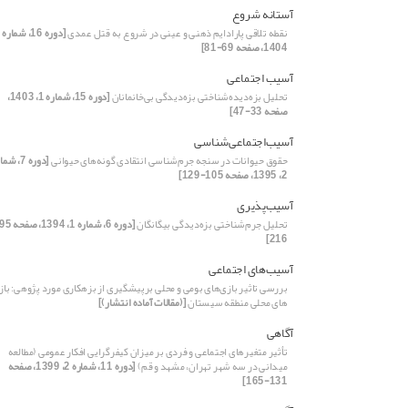
آستانه شروع
نقطه تلاقی پارادایم ذهنی و عینی در شروع به قتل عمدی
1404، صفحه 69-81]
آسیب اجتماعی
تحلیل بزه‌دیده‌شناختی بزه‌دیدگی بی‌خانمانان
[دوره 15، شماره 1، 1403،
صفحه 33-47]
آسیب‌اجتماعی‌شناسی
حقوق حیوانات در سنجه جرم‌شناسی انتقادی گونه‌های حیوانی
[دوره 7، ش
2، 1395، صفحه 105-129]
آسیب‌پذیری
تحلیل جرم‌شناختی بزه‌دیدگی بیگانگان
216]
آسیب‌های اجتماعی
بررسی تاثیر بازی‌های بومی و محلی برپیشگیری از بزهکاری مورد پژوهی: باز
های محلی منطقه سیستان
[(مقالات آماده انتشار)]
آگاهی
تأثیر متغیرهای اجتماعی و فردی بر میزان کیفرگرایی افکار عمومی (مطالعه
میدانی در سه شهر تهران، مشهد و قم)
[دوره 11، شماره 2، 1399، صفحه
131-165]