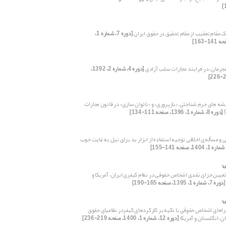
 مقام تعقیب از مقام تحقیق در حقوق ایران
[دوره 7، شماره 1،
مجرمان، در فرایند مجازات سلب آزادی
[دوره 4، شماره 2، 1392،
شه های جرم شناختی ِ «بازپروری» و «ناتوان سازی» در قانون مجازات
[دوره 8، شماره 1، 1396، صفحه 111-134]
 و مسأله‌ی اخلاقی توجیه استفاده از ابزار بد برای نیل به غایت خوب
ی
تعیین جزای نقدی اشخاص حقوقی در نظام کیفری ایران، آمریکا و
[دوره 7، شماره 1، 1395، صفحه 165-190]
ی
ضمانت اجراهای اشخاص حقوقی با تکیه بر کارکردهای کیفردر نظام‎های حقوق
ن، انگلستان و آمریکا
[دوره 12، شماره 1، 1400، صفحه 219-236]