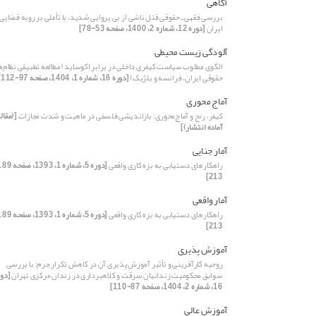
آگاهی
بررسی فقهی ـ حقوقی قتل ناشی از بی پروایی شدید، با تأملی بر رویه قضایی
ایران
[دوره 12، شماره 2، 1400، صفحه 53-78]
آلودگی زیست محیطی
الگوی مطلوب سیاست کیفری داخلی در برابر اکوساید (مطالعه تطبیقی نظام‌ه
حقوقی ایران، فرانسه و بلژیک)
[دوره 16، شماره 1، 1404، صفحه 97-112]
آماج محوری
کیفر، رنج و آماج‌محوری: بازاندیشی فلسفی در ماهیت و شدت مجازات
[(مقال
آماده انتشار)]
آمار جنایی
راهکارهای دستیابی به بزه کاری واقعی
213]
آمار واقعی
راهکارهای دستیابی به بزه کاری واقعی
213]
آموزش پذیری
روحیه کارآفرینی و تأثیر آموزش‌پذیری آن در کاهش تکرار جرم: با بررسی
سوابق محکومیت زندانیان سرقت و کلاهبرداری در زندان مرکزی تهران
[دور
16، شماره 2، 1404، صفحه 87-110]
آموزش عالی