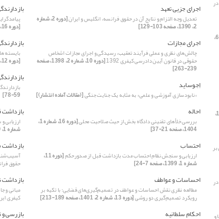
در
اجرای جزیی تعهد
بازدارندگ
تعدیل وجه التزام و نتایج آن در حقوق فرانسه، انگلیس و ایران
[دوره 2، شماره
پیامدگرایی
2، 1390، صفحه 103-129]
[دوره 16، شماره 1، 1404، صفحه 141-155]
[دوره 6،
اجرای مجازات
بازدارندگی
چالش‌های نظری و عملی فرآیند تعقیب، رسیدگی و اجرای مجازات اشخاص
بایسته ها
حقوقی در قانون آیین دادرسی کیفری 1392
[دوره 10، شماره 2، 1398، صفحه
[دوره 12، شماره 1، 1400، صفحه 237-256]
239-263]
بازدارندگی
اِجوساید
بازدارندگ
«نابودسازی آموزشی و علمی» به مثابه یک جنایت جنگی
[(مقالات آماده انتشار)]
59-78]
احاله
بازداشت ق
[دوره 17،
بررسی خلأهای تقنینی دادگاه بخش از حیث صلاحیت محلی
[دوره 16، شماره 1،
ارزیابی و
1404، صفحه 21-37]
شماره 1، 1399، صفحه 7-24]
احتساب
بازداشت 
بر
ارزیابی و سنجش نظام احتساب مدت بازداشت قبل از صدورحکم
[دوره 11،
آسیب‌شناس
شماره 1، 1399، صفحه 7-24]
حقوق فرا
احساسات و عواطف
بازداشت ن
در
مطالعه نظری نقش احساسات و عواطف در تصمیم‌گیری‌های قضایی؛ با تکیه بر
مبانی و ج
رویکرد تصمیم‌گیری دو روشی
[دوره 13، شماره 2، 1401، صفحه 189-213]
کیفری ایر
احکام سلطانیه
بازرسی و 
 و