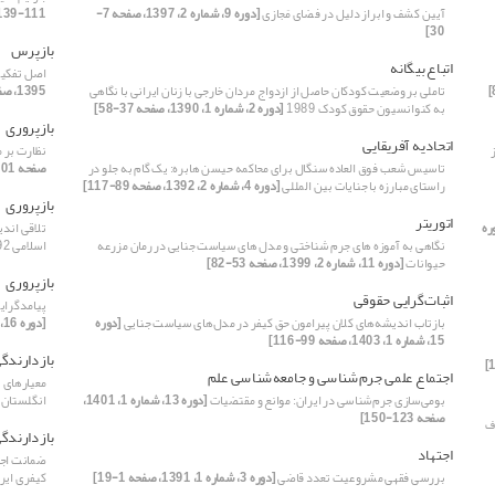
آیین کشف و ابراز دلیل در فضای مَجازی
[دوره 9، شماره 2، 1397، صفحه 7-
111-139]
30]
بازپرس
اتباع بیگانه
اصل تفکیک
تاملی بر وضعیت کودکان حاصل از ازدواج مردان خارجی با زنان ایرانی با نگاهی
1395، صفحه 141-163]
به کنوانسیون حقوق کودک 1989
[دوره 2، شماره 1، 1390، صفحه 37-58]
بازپروری
اتحادیه آفریقایی
نظارت بر 
تاسیس شعب فوق العاده سنگال برای محاکمه حیسن هابره: یک گام به جلو در
صفحه 201-226]
راستای مبارزه با جنایات بین المللی
[دوره 4، شماره 2، 1392، صفحه 89-117]
بازپروری
اتوریتر
ره
تلاقی اندی
نگاهی به آموزه های جرم شناختی و مدل های سیاست جنایی در رمان مزرعه
اسلامی 92
حیوانات
[دوره 11، شماره 2، 1399، صفحه 53-82]
بازپروری
اثبات‌گرایی حقوقی
پیامدگرایی
بازتاب اندیشه‌های کلان پیرامون حق کیفر در مدل‌های سیاست جنایی
[دوره
[دوره 16، شماره 1، 1404، صفحه 141-155]
15، شماره 1، 1403، صفحه 99-116]
بازدارندگ
اجتماع علمی جرم‌شناسی و جامعه‌شناسی علم
معیارهای 
بومی‌‌سازی جرم‌‌شناسی در ایران: موانع و مقتضیات
[دوره 13، شماره 1، 1401،
انگلستان
صفحه 123-150]
ف
بازدارندگ
اجتهاد
بررسی فقهی مشروعیت تعدد قاضی
[دوره 3، شماره 1، 1391، صفحه 1-19]
کیفری ایرا