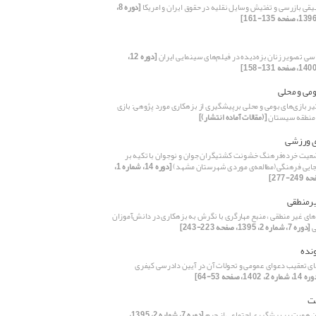
یقی بازرسی و تفتیش وسایل نقلیه در حقوق ایران و امریکا
[دوره 8،
سی تصویر زنان بزه‌دیده در فیلم‌های سینمایی ایران
[دوره 12،
ومی و محلی
یر بازی‌های بومی و محلی برپیشگیری از بزهکاری مورد پژوهی: بازی
 منطقه سیستان
[(مقالات آماده انتشار)]
ی ورزشی
یت خرده‌فرهنگ خشونت کشتیگران جوان و نوجوان با تکیه بر
جایی فرهنگی(مطالعه‌ی موردی شهرستان مشهد)
[دوره 14، شماره 1،
یرمنطقی
های غیر منطقی ، منبع مهارگری با نگرش به بزهکاری در دانش‌آموزان
ی
[دوره 7، شماره 2، 1395، صفحه 223-243]
ونده
ای تعقیب دعوای عمومی و تحولات آن در آیین دادرسی کیفری
 شماره 2، 1402، صفحه 53-64]
ت
ان هویت بر پیشگیری اجتماعی از جرم
[دوره 7، شماره 2، 1395،