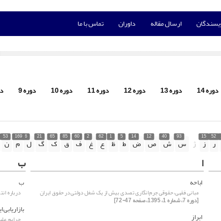
ویسندگان
ارسال مقاله
داوران
تماس با ما
دوره 14
دوره 13
دوره 12
دوره 11
دوره 10
دوره 9
دو
53
169
6
21
65
85
60
2
62
1
5
14
12
40
93
15
52
ر
ز
ژ
س
ش
ص
ض
ط
ظ
ع
غ
ف
ق
ک
گ
ل
م
ن
ا
ب
اباحه
ب
مبانی فقهی، حقوقی جرم‌انگاری تصدی بیش از یک شغل دولتی در حقوق ایران
درباره ان
[دوره 7، شماره 1، 1395، صفحه 47-72]
بازاریابی ا
ابراز
جرایم علی