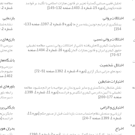
تحلیل فقهی– مبنایی گسترۀ تعزیر در قانون مجازات اسلامی با تأکید بر قواعد
مطالعه تطب
فقه حکومتی
[دوره 15، شماره 1، 1403، صفحه 132-145]
شماره 2، 1396، صفحه 135-161]
اختلالات روانی
بازنمایی
ه
پیشگیری از جرایم خونین یقه سرخ ها
[دوره 9، شماره 2، 1397، صفحه 133-
نشانه‌شنا
154]
شماره 2، 1400، صفحه 131-158]
اختلالات روانی نسبی
بازی‌های ب
ت
مسئولیت کیفری کاهش‌یافته ناشی از اختلالات روانی نسبی، مطالعه تطبیقی
بررسی تاث
حقوق کیفری ایران و قانون مجازات آلمان
[دوره 16، شماره 2، 1404، صفحه
های محلی
57-70]
باشگاه‌ها
ت
اختلال شخصیت
بررسی وضع
نمودهای جزایی دیگر آزاری
[دوره 4، شماره 1، 1392، صفحه 51-72]
مفهوم جاب
1402، صفحه 249-277]
اختیارات ضابطین
باورهای غ
14، صفحه
نقش ضابطان دادگستری و سایر شهروندان در مواجهه با جرائم مشهود مطالعه
تطبیقی با آیین دادرسی کیفری انگلیس و فرانسه
[دوره 11، شماره 1، 1399،
رابطه باور
صفحه 177-200]
دبیرستان
اختیاری و الزامی
بایگانی پر
ارزیابی و سنجش نظام احتساب مدت بازداشت قبل از صدورحکم
[دوره 11،
جایگزین‌ه
شماره 1، 1399، صفحه 7-24]
فرانسه
[دوره 14،
وره
اخراج
بحران هوی
امنیت شغلی کارگران و جایگاه آن در حقوق ایران
[دوره 2، شماره 1، 1390،
تأثیر بحر