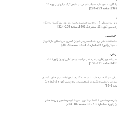
 انگاری عدم رعایت حجاب شرعی در حقوق کیفری ایران
[دوره 11،
ن بزه‌دیدگی آزار و اذیت جنسی دیجیتال بر روی بزرگسالان با نگاه
تراجنسی
[دوره 13، شماره 1، 1401، صفحه 205-224]
 جنسیتی
دیده‌شناختی پرونده الحسن در دیوان کیفری بین‌المللی؛ بازتابی از
نسیتی
[دوره 16، شماره 2، 1404، صفحه 23-38]
زنان
سی تصویر زنان بزه‌دیده در فیلم‌های سینمایی ایران
[دوره 12،
یقی سازکارهای حمایت از بزه‌دیدگان جرایم رایانه‌ای در حقوق کیفری
ناد بین‌المللی با تأکید بر کنوانسیون بوداپست
[دوره 8، شماره 1،
 ترمیمی پلیس با تکیه بر قانون آیین دادرسی کیفری و رویه عملی
ان
[دوره 9، شماره 1، 1397، صفحه 187-214]