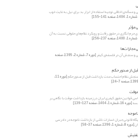
ی
 و مسأله‌ی اخلاقی توجیه استفاده از ابزار بد برای نیل به غایت خوب
 مؤثر
ی جرم انگاری در حقوق رقابت و رویکرد نظام‌های حقوقی نسبت به آن
 مجازات‌ها
ی و سنجش آن در فلسفه‌ی کیفر
[دوره 7، شماره 2، 1395، صفحه
بل از صدورحکم
 سنجش نظام احتساب مدت بازداشت قبل از صدورحکم
[دوره 11،
موقت
ی قوانین حقوق کیفری ایران در زمینه بازداشت موقت با نگاهی بر
نسه
[دوره 16، شماره 1، 1404، صفحه 127-139]
اموجه
ایگاه قانونی جبران خسارات ناشی از بازداشت ناموجه در دادرسی
ان
[دوره 8، شماره 1، 1396، صفحه 37-58]
تفتیش