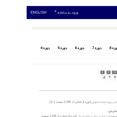
ورود به سامانه
ENGLISH
ره 8
دوره 7
دوره 6
دوره 5
دوره 4
2
9
31
و
ه
ی
تشار پژوهشنامه حقوقی
[دوره 1، شماره 1، 1389، صفحه 1-2]
ینترنتی
ه قواعد تبلیغ در تجارت الکترونیکی
[دوره 6، شماره 1، 1394، صفحه