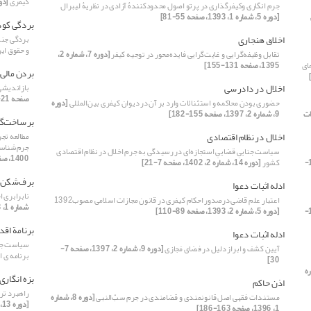
کیفری
[دوره 9، شماره 1،
جرم انگاری وکیفرگذاری در پرتو اصول محدودکنندۀ آزادی در نظریۀ لیبرال
[دوره 5، شماره 1، 1393، صفحه 55-81]
بردگی کود
اخلاق هنجاری
بردگی جنسی
و حقوق ای
تقابل وظیفه‌گرایی و غایت‌گرایی فایده‌محور در توجیه کیفر
[دوره 7، شماره 2،
ای
1395، صفحه 131-155]
بردن مالی
اخلال در دادرسی
بازاندیشی
صفحه 21-34]
حضوری بودن محاکمه و استثنائات وارد بر آن در دیوان کیفری بین‌المللی
[دوره
ات
9، شماره 2، 1397، صفحه 155-182]
برساخت‌گر
اخلال در نظام اقتصادی
مطالعه تج
جرم‌شناسی
سیاست جناییِ قضاییِ استجازه‌ای در رسیدگی به جرم اخلال در نظام اقتصادی
1400، صفحه 27-52]
[دوره 5، شماره 1، 1393، صفحه 189-
کشور
[دوره 14، شماره 2، 1402، صفحه 7-21]
برف‌شکن
ادله اثبات دعوا
نابرابری 
اعتبار علم قاضی درصدور احکام کیفری در قانون مجازات اسلامی مصوب1392
شماره 1، 1403، صفحه 67-83]
[دوره 5، شماره 1، 1393، صفحه 189-
[دوره 5، شماره 2، 1393، صفحه 89-110]
برنامة اقد
ادله اثبات دعوا
سیاست جنای
آیین کشف و ابراز دلیل در فضای مَجازی
[دوره 9، شماره 2، 1397، صفحه 7-
برنامه ی اقدا
30]
ه
بزه انگاری
اذن حاکم
راهبرد تر
مستندات فقهی اصل قانونمندی و قضامندی در جرم سب‌ّالنبی
[دوره 8، شماره
[دوره 13، شماره 1، 1401، صفحه 53-74]
1، 1396، صفحه 163-186]