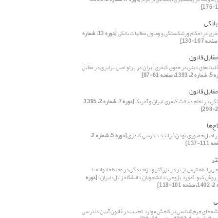
بانکی
فری در احکام ورشکستگی و وصول مطالبات بانکی
[دوره 13، شماره
مقابل قانون
لیت‌های دینی در حقوق کیفری ایران در پرتو اصل برابری در مقابل
1، صفحه 61-87]
مقابل قانون
گی در نظام عدالت کیفری ایران و آمریکا
[دوره 7، شماره 2، 1395،
ح‌ها
ثار اصل حضوری بودن فرایند دادرسی کیفری
[دوره 5، شماره 2،
تر
رابطة ترس از برادر بزرگتر و بزه‌دیدگی در محیط خانواده با
 روش کیو: (مورد پژوهی: دانشجویان دانشگاه زابل؛ ایران)
[دوره
ی
یشه‌های جرم‌شناسی بر کاهش موارد تعقیب در قانون آیین دادرسی