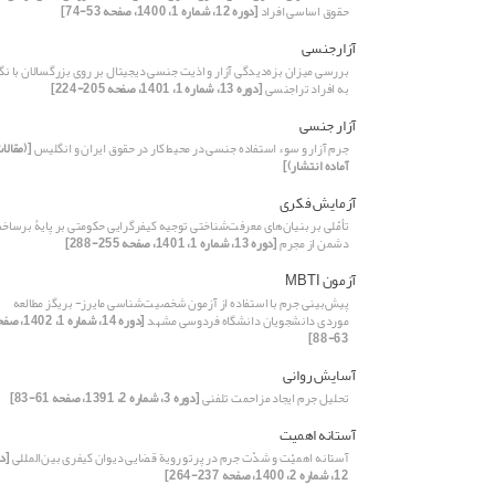
حقوق اساسی افراد
[دوره 12، شماره 1، 1400، صفحه 53-74]
آزار‌جنسی
بررسی میزان بزه‌دیدگی آزار و اذیت جنسی دیجیتال بر روی بزرگسالان با نگا
به افراد تراجنسی
[دوره 13، شماره 1، 1401، صفحه 205-224]
آزار جنسی
جرم آزار و سوء استفاده جنسی در محیط کار در حقوق ایران و انگلیس
[(مقالا
آماده انتشار)]
آزمایش فکری
تأمّلی بر بنیان‌های معرفت‌شناختی توجیه کیفرگرایی حکومتی بر پایۀ برساخ
دشمن از مجرم
[دوره 13، شماره 1، 1401، صفحه 255-288]
آزمون MBTI
پیش‌بینی جرم با استفاده از آزمون شخصیت‌شناسی مایرز- بریگز مطالعه
موردی دانشجویان دانشگاه فردوسی مشهد
[دوره 14، شماره 1، 02
63-88]
آسایش روانی
تحلیل جرم ایجاد مزاحمت تلفنی
[دوره 3، شماره 2، 1391، صفحه 61-83]
آستانه اهمیت
آستانه اهمیّت و شدّت جرم در پرتو رویة قضایی دیوان کیفری بین‌المللی
[د
12، شماره 2، 1400، صفحه 237-264]