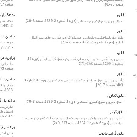
صفحه 75-91]
صفحه 157-176]
[دوره 16، شماره 1،
اخلاق
بدهکاران 
اخلاق تجاری و حقوق کیفری اقتصادی
[دوره 1، شماره 2، 1389، صفحه 3-30]
مداخله کی
2، 1401، صفحه 107-130]
اخلاق
برابری در 
نقش نظریات اخلاقی و فلسفی در مسئله اکراه در قتل در حقوق بین‌الملل
کیفری
[دوره 7، شماره 1، 1395، صفحه 23-45]
موقعیت اق
قانون
[دوره 5، شماره 2، 393
اخلاق
ماره
برابری در 
مبانی جرم انگاری عدم رعایت حجاب شرعی در حقوق کیفری ایران
[دوره 11،
شماره 1، 1399، صفحه 253-274]
دفاع فرهن
صفحه 273-298]
اخلاق
[دوره 6، شماره 1، 1394، صفحه 195-
برابری سلا
تأملی بر مبانی اصول بنیادین حاکم بر دادرسی های کیفری
[دوره 15، شماره 1،
1403، صفحه 7-20]
مبانی و آ
1393، صفحه 111-137]
اخلاق تجاری
ی
برادر بزرگ
اخلاق تجاری و حقوق کیفری اقتصادی
[دوره 1، شماره 2، 1389، صفحه 3-30]
نگرش‌سنجی 
اخلاق‌گرایی
استفاده از
14، شماره 2، 1402، صفحه 101-118]
اصلِ «ضرورتِ در جرم‌انگاری» و محدودیت‌های وارد بر دخالت کیفری در مصرف
مواد مخدر
[دوره 6، شماره 1، 1394، صفحه 217-240]
برچسب‌زن
اخلاق گرایی قانونی
تأثیر اند