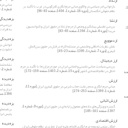
ارتداد
مبانی جرم
بازخوانی امر سیاسی در واکاوی مبانی جرم‌انگاری کفرگویی در غرب با تأکید بر
[دوره 16، شماره 1،
شماره 1، 1399، صفحه 253-274]
نظام حقوقی انگلستان
[دوره 16، شماره 1، 1404، صفحه 83-96]
بزهدیدگی
ارتشا
بررسی میزا
بررسی تطبیقی پیشگیری وضعی از جرم ارتشا در حقوق ایران و کنوانسیون
[دوره 16، شماره 1،
به افراد 
مریدا
[دوره 6، شماره 1، 1394، صفحه 65-83]
بزه‌دیدگی
اردموویچ
خوانش بزه‌
نقش نظریات اخلاقی و فلسفی در مسئله اکراه در قتل در حقوق بین‌الملل
خشونت ج
کیفری
[دوره 7، شماره 1، 1395، صفحه 23-45]
بزه‌دیدگی 
ارز دیجیتال
نشانه‌شنا
بررسی سیاست جنایی تقنینی و قضایی ایران در حوزه رمزارزها؛ با تأکید بر جرم
شماره 2، 1400، صفحه 131-158]
اخلال در نظام اقتصادی کشور
[دوره 15، شماره 2، 1403، صفحه 159-172]
، 1393، صفحه
بزه‌دیده
ارزش
مطالعۀ تطب
مبانی جرم انگاری عدم رعایت حجاب شرعی در حقوق کیفری ایران
[دوره 11،
ایران و اس
شماره 1، 1399، صفحه 253-274]
1396، صفحه 1-36]
، 1393، صفحه
ارزش اثباتی
بزه‌دیده
گستره و ویژگی‌های داده‌های مجعول رایانه‌ای در حقوق ایران
[دوره 9، شماره 1،
برنامه‌های
1397، صفحه 161-185]
پلیس ایر
ارزش اقتصادی
بزه‌دیده
امکان سنجی توسعه جرم انگاری اقدام علیه اسرار تجاری در نظام حقوقی ایران