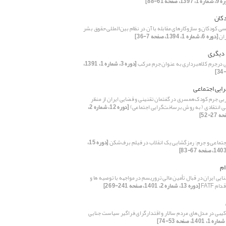
 1397، صفحه 61-88]
کان
 کودکان و سازوکارهای مقابله با آن در نظام بین‌المللی حقوق بشر
ران
[دوره 6، شماره 1، 1394، صفحه 7-36]
 دیگری
 درجرم کلاهبرداری به عنوان جرم مرکب
[دوره 3، شماره 1، 1391،
ایی اجتماعی
ربی جرم کودک‌همسری در گفتمان تقنینی و قضایی ایران از منظر
 انتقادی ( به روش برساخت‌گرایی اجتماعی)
[دوره 12، شماره 2،
اجتماعی و جرم: رمزگشایی یک انقلاب در فیلم برف‌شکن
[دوره 15،
ام
ی ایران در قبال تأمین مالی تروریسم در مواجهه با توصیه ها و
م FATF
[دوره 13، شماره 2، 1401، صفحه 241-269]
کیبی در مدل‌های مردم سالار و اقتدارگرای فراگیر سیاست جنایی