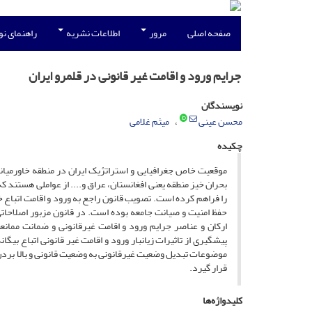
صفحه اصلی
مرور
اطلاعات نشریه
راهنمای ن
جرایم ورود و اقامت غیر قانونی در قلمرو ایران
نویسندگان
محسن عینی
میثم غلامی
چکیده
موقعیت خاص جغرافیایی و استراتژیک ایران در منطقه خاورمیان
بحران خیز منطقه یعنی افغانستان، عراق و.... از عواملی هستند که
حفظ امنیت و صیانت جامعه بوده است. در قانون مزبور اصلاحات
ارکان و عناصر جرایم ورود و اقامت غیرقانونی و ضمانت ممانعت
پیشگیری از تاثیرات زیانبار ورود و اقامت غیر قانونی اتباع بیگ
موضوعات تبدیل وضعیت غیرقانونی به وضعیت قانونی و بالا بردن
قرار گیرد.
کلیدواژه‌ها