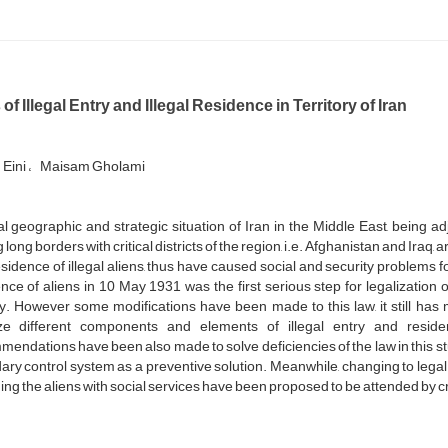
of Illegal Entry and Illegal Residence in Territory of Iran
Eini
Maisam Gholami
l geographic and strategic situation of Iran in the Middle East, being
 long borders with critical districts of the region, i.e. Afghanistan and Ira
sidence of illegal aliens, thus have caused social and security problems for 
nce of aliens in 10 May 1931 was the first serious step for legalization o
y. However some modifications have been made to this law, it still has m
ze different components and elements of illegal entry and reside
endations have been also made to solve deficiencies of the law in this s
ry control system as a preventive solution. Meanwhile, changing to legal s
ing the aliens with social services have been proposed to be attended by cri