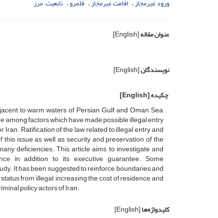
ورود غیرمجاز
اقامت غیرمجاز
قلمرو
تابعیت. مرز
عنوان مقاله
[English]
نویسندگان
[English]
چکیده
[English]
 adjacent to warm waters of Persian Gulf and Oman Sea,
q, are among factors which have made possible illegal entry
Iran. Ratification of the law related to illegal entry and
f this issue as well as security and preservation of the
any deficiencies. This article aims to investigate and
nce in addition to its executive guarantee. Some
tudy. It has been suggested to reinforce boundaries and
tatus from illegal, increasing the cost of residence and
minal policy actors of Iran.
کلیدواژه‌ها
[English]