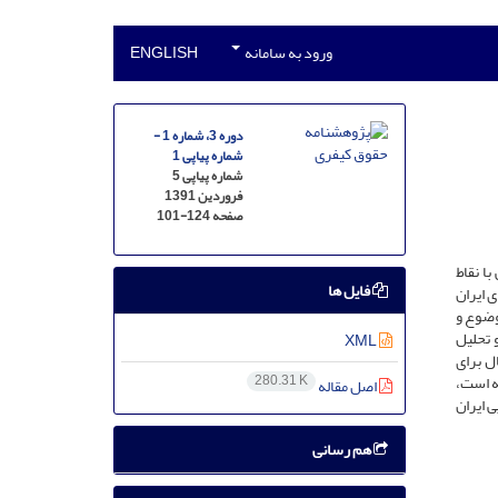
ورود به سامانه
ENGLISH
دوره 3، شماره 1 -
شماره پیاپی 1
شماره پیاپی 5
فروردین 1391
صفحه
101-124
ا نقاط
فایل ها
ی ایران
کردن این موضوع و
 تحلیل
XML
ل برای
نه است،
280.31 K
اصل مقاله
 ایران
هم رسانی