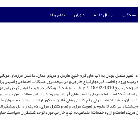
ویسندگان
ارسال مقاله
داوران
تماس با ما
ه، نظیر متصل بودن به آب های گرم خلیج فارس و دریای عمان، داشتن مرزهای طولانی ب
 زمینه ورود و اقامت غیرمجاز اتباع خارجی و در نتیجه بروز مشکلات اجتماعی و امنیتی برا
را فراهم کرده است. تصویب قانون راجع به ورود و اقامت اتباع خارجه در تاریخ 19/02/1310، گام نخست و بلند قانونگذار در جهت قانونی 
ی انجام شده است اما همچنان کاستی های فراوانی وجود دارد. این مقاله ضمن بررسی و
 از آن، پیشنهادهایی برای رفع کاستی های قانون مذکور ارایه می کند. به عنوان مثا
انه پیشنهاد می کند تا علاوه بر تقویت مرزها و نظام کنترل مرزی، که یک راه حل پیشگیرا
 هزینه اقامت و ارایه خدمات اجتماعی به اتباع خارجی مورد توجه کنشگران سیاست جنایی