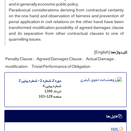
and in generally economic public policy.
Paradoxical considerations deriving from contractual certainty
on the one hand, and observation of fairness and prevention of
penal application in civil relations on the other hand, have been
transformed modification possibility of agreed damages clause
and its separation from other contractual clauses to one of
quarrelling issues.
کلیدواژه‌ها
[English]
Penalty Clause
Agreed Damages Clause
Actual Damage
modification
Trivial Performance of Obligation
دوره 2، شماره 2 - شماره پیاپی 2
شماره پیاپی 4
خرداد 1390
صفحه
103-129
فایل ها
XML