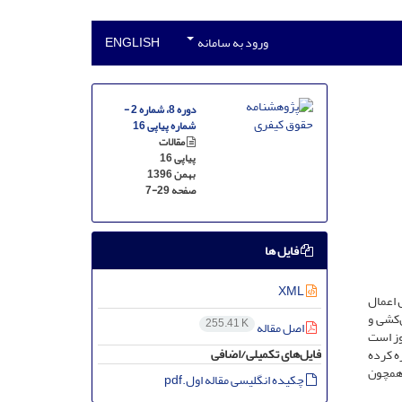
ورود به سامانه
ENGLISH
دوره 8، شماره 2 -
شماره پیاپی 16
مقالات
پیاپی 16
بهمن 1396
صفحه
7-29
فایل ها
XML
 اعمال
‌کشی و
255.41 K
اصل مقاله
وز است
فایل‌های تکمیلی/اضافی
ه کرده
 همچون
چکیده انگلیسی مقاله اول.pdf