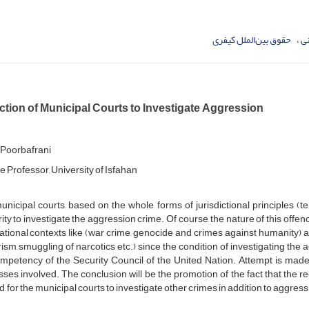
ی
حقوق بین‌الملل کیفری
ction of Municipal Courts to Investigate Aggression
Poorbafrani
e Professor, University of Isfahan
nicipal courts, based on the whole forms of jurisdictional principles (terri
ity to investigate the aggression crime. Of course, the nature of this offenc
ational contexts like (war crime, genocide and crimes against humanity) a
rism, smuggling of narcotics etc.) since the condition of investigating the
ompetency of the Security Council of the United Nation. Attempt is mad
ses involved. The conclusion will be the promotion of the fact that the 
, for the municipal courts to investigate other crimes in addition to aggress