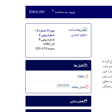
ورود به سامانه
ENGLISH
دوره 4، شماره 2 -
شماره پیاپی 2
شماره پیاپی 8
آذر 1392
صفحه
153-174
طرح کرده
فایل ها
 درجات
ت. این
بر این
XML
یت های
ی ممکن
246.65 K
اصل مقاله
هم رسانی