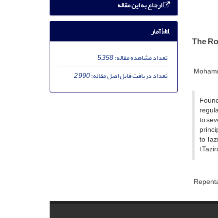
ارجاع به این مقاله
آمار
The Ro
تعداد مشاهده مقاله:
5,358
Mohamm
تعداد دریافت فایل اصل مقاله:
2,990
Found
regula
to sev
princi
to Taz
(Tazir
Repent