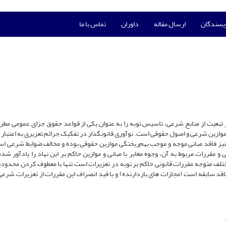
ویسندگان
ارسال مقاله
داوران
تماس با ما
تحسین‌برانگیز و در تبعیت از منابع شرعی، تاسیس توبه را به عنوان یکی از قواعد حقوق جزای عمومی م
ا موازین شرعی و اصول حقوقی است. نوآوری قانونگذار در تفکیک جرائم تعزیری به اعتبار
یز فاقد مبانی موجه و موجب بهم‌ریختگی موازین حقوقی بوده و مخالف ضوابط شرعی اس
 مقررات مربوط به آن، وجوه مغایر با مبانی و موازین حاکم بر این نهاد را یادآور شده 
مختلف متوجه مقررات قانونی حاکم بر توبه در تعزیرات است تنها با معطوف کردن محدود
قد سابقه است (مجازات های بازدارنده) و با قید انصراف این مقررات از تعزیرات شرع