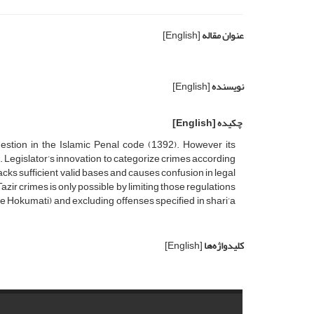
عنوان مقاله
[English]
نویسنده
[English]
چکیده
[English]
estion in the Islamic Penal code (1392). However its
s. Legislator’s innovation to categorize crimes according
cks sufficient valid bases and causes confusion in legal
azir crimes is only possible by limiting those regulations
 e Hokumati) and excluding offenses specified in shari’a
کلیدواژه‌ها
[English]