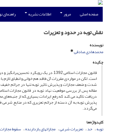
صفحه اصلی
مرور
اطلاعات نشریه
راهنمای ن
نقش توبه در حدود و تعزیرات
نویسنده
محمدهادی صادقی
چکیده
قانون مجازات اسلامی 1392 در یک رویکرد 
است. لکن در مواردی مقررات آن فاقد هم خوانی و انطباق لازم ب
شدت و ضعف مجازات و پذیرش تاثیر توبه تنها در جرائم خفیف ن
مقاله پس از بررسی موقعیت نهاد توبه در قانون مجازات اسلامی و
دریافت تاکید می کند که رفع ایرادات بسیاری که از جنبه‌های 
پذیرش توبه به آن دسته از جرائم تعزیری که در منابع شرعی فا
می‌گردد.
کلیدواژه‌ها
توبه
حد
تعزیرات شرعی
مجازاتهای بازدارنده
سقوط مجازات