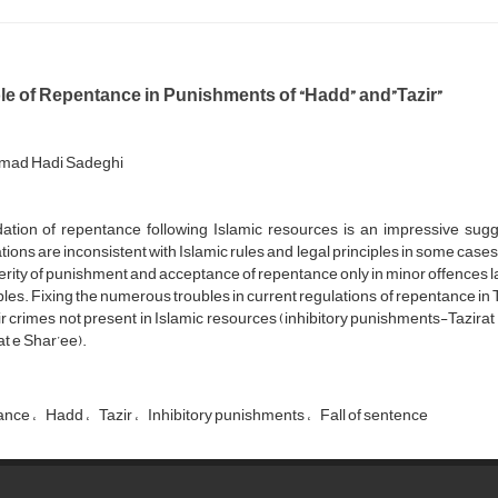
le of Repentance in Punishments of “Hadd” and”Tazir”
ad Hadi Sadeghi
ation of repentance following Islamic resources is an impressive sugg
tions are inconsistent with Islamic rules and legal principles in some case
erity of punishment and acceptance of repentance only in minor offences la
ples. Fixing the numerous troubles in current regulations of repentance in T
ir crimes not present in Islamic resources (inhibitory punishments-Tazirat
at e Shar’ee).
ance
Hadd
Tazir
Inhibitory punishments
Fall of sentence