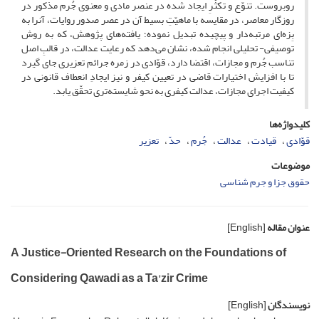
روبروست. تنوّع و تکثّرِ ایجاد شده در عنصر مادی و معنوی جُرم مذکور در
روزگار معاصر، در مقایسه با ماهیّتِ بسیط آن در عصر صدور روایات، آنرا به
بِزه‌ای مرتبه‌دار و پیچیده تبدیل نموده؛ یافته‌های پژوهش، که به روش
توصیفی- تحلیلی انجام شده، نشان می‌دهد که رعایت عدالت، در قالبِ اصل
تناسب جُرم و مجازات، اقتضا دارد، قوّادی در زمره جرائم تعزیری جای گیرد
تا با افزایش اختیارات قاضی در تعیین کیفر و نیز ایجادِ انعطاف قانونی در
کیفیت اجرای مجازات، عدالت کیفری به نحو شایسته‌تری تحقّق یابد.
کلیدواژه‌ها
قوّادی
قیادت
عدالت
جُرم
حدّ
تعزیر
موضوعات
حقوق جزا و جرم شناسی
عنوان مقاله
[English]
A Justice-Oriented Research on the Foundations of
Considering Qawadi as a Ta'zir Crime
نویسندگان
[English]