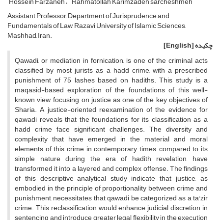
Hossein Farzaneh
Rahmatollah Karimzadeh sarcheshmeh
Assistant Professor, Department of Jurisprudence and
Fundamentals of Law, Razavi University of Islamic Sciences,
Mashhad, Iran.
چکیده
[English]
Qawadi, or mediation in fornication, is one of the criminal acts
classified by most jurists as a hadd crime, with a prescribed
punishment of 75 lashes based on hadiths. This study is a
maqasid-based exploration of the foundations of this well-
known view, focusing on justice as one of the key objectives of
Sharia. A justice-oriented reexamination of the evidence for
qawadi reveals that the foundations for its classification as a
hadd crime face significant challenges. The diversity and
complexity that have emerged in the material and moral
elements of this crime in contemporary times, compared to its
simple nature during the era of hadith revelation, have
transformed it into a layered and complex offense. The findings
of this descriptive-analytical study indicate that justice, as
embodied in the principle of proportionality between crime and
punishment, necessitates that qawadi be categorized as a ta'zir
crime. This reclassification would enhance judicial discretion in
sentencing and introduce greater legal flexibility in the execution