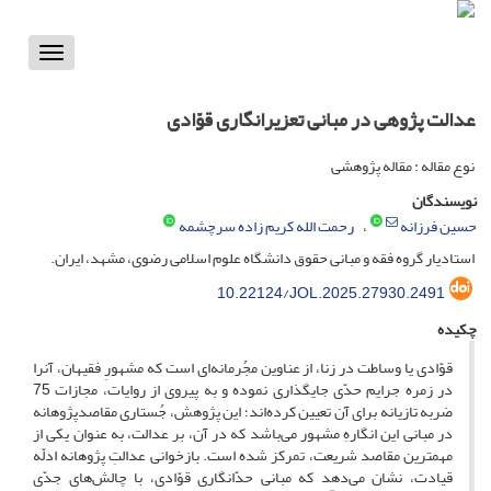
Toggle
vigation
عدالت پژوهی در مبانی تعزیرانگاری قوّادی
نوع مقاله : مقاله پژوهشی
نویسندگان
حسین فرزانه
رحمت الله کریم زاده سرچشمه
استادیار گروه فقه و مبانی حقوق دانشگاه علوم اسلامی رضوی، مشهد، ایران.
10.22124/JOL.2025.27930.2491
چکیده
قوّادی یا وساطت در زنا، از عناوین مجُرمانه‌ای است که مشهورِ فقیهان، آنرا
در زمره جرایم حدّی جایگذاری نموده و به پیروی از روایات، مجازات 75
ضربه تازیانه برای آن تعیین کرده‌اند؛ این پژوهش، جُستاری مقاصدپژوهانه
در مبانی این انگارهِ مشهور می‌باشد که در آن، بر عدالت، به عنوان یکی از
مهمترین مقاصد شریعت، تمرکز شده است. بازخوانی عدالتِ پژوهانه ادلّه
قیادت، نشان می‌دهد که مبانی حدّانگاری قوّادی، با چالش‌های جدّی