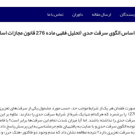
ویسندگان
ارسال مقاله
داوران
تماس با ما
قت حدی (تحلیل فقهی ماده 276 قانون مجازات اسلامی)
قت در صورت فقدان هر یک از شرایط موجب حد، حسب مورد مشمول یکی از سرقت‌های تعزیر
بنابراین میتوان 14 یا 15 نوع سرقت تعزیری (با احتساب ماده 270) را برشمرد که هرکدام تنها یک شرط از شرایط سرقت حدی را ندارند. علاوه بر 
قت حدی را نداشته باشند. اما آیا میزان شدت تمام این سرقت‌ها برابر است؟ یا قاض
جه الگوی سرقت حدی و با عنایت به یافته­های علم جرمشناسی به این پرسش پاسخ داده‌
 سرقت تعزیری دارد؟ نتیجه مطالعه نشان داد که عدم وجود دو فاکتور «هتک حرز» و 