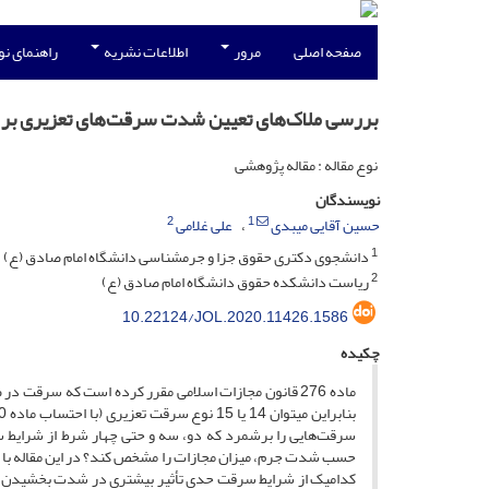
صفحه اصلی
مرور
اطلاعات نشریه
راهنمای ن
بررسی ملاک‌های تعیین شدت سرقت‌های تعزیری بر اساس الگوی سر
نوع مقاله : مقاله پژوهشی
نویسندگان
2
1
حسین آقایی میبدی
علی غلامی
1
دانشجوی دکتری حقوق جزا و جرمشناسی دانشگاه امام صادق (ع)
2
ریاست دانشکده حقوق دانشگاه امام صادق (ع)
10.22124/JOL.2020.11426.1586
چکیده
ماده 276 قانون مجازات اسلامی مقرر کرده است که سر
سرقت‌هایی را برشمرد که دو، سه و حتی چهار شرط از شرایط سر
حسب شدت جرم، میزان مجازات را مشخص کند؟ در این مقاله با تو
کدام­یک از شرایط سرقت حدی تأثیر بیشتری در شدت بخشیدن به