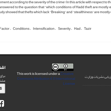
ment according to the severity of the crime? In this article with respect to th
nswered to the question that “which conditions of Hadd theft are mostly e
tudy showed that thefts which lack “Breaking” and “stealthiness” are mostly ef
Factor
Conditions
Intensification
Severity
Had
Tazir
اشت
Creative
This work is licensed under a
برای
رزیابی نشریات وزارت
Commons Attribution 4.0 International
مشت
License