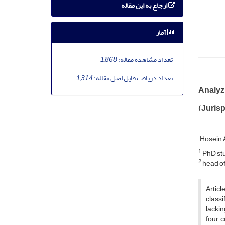
ارجاع به این مقاله
آمار
تعداد مشاهده مقاله:
1,868
تعداد دریافت فایل اصل مقاله:
1,314
Analyzi
(Jurisp
Hosein 
1
PhD stu
2
head of 
Articl
classi
lackin
four c