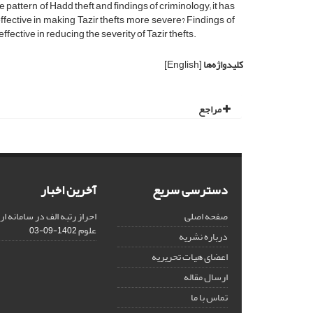
e pattern of Hadd theft and findings of criminology; it has
ffective in making Tazir thefts more severe? Findings of
fective in reducing the severity of Tazir thefts.
کلیدواژه‌ها
[English]
مراجع
دسترسی سریع
آخرین اخبار
صفحه اصلی
احراز رتبه الف در سامانه ا
علوم
1402-09-03
درباره نشریه
اعضای هیات تحریریه
ارسال مقاله
تماس با ما