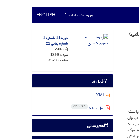
ورود به سامانه
ENGLISH
دوره 11، شماره 1 -
شماره پیاپی 21
مقالات
مرداد 1399
صفحه
25-50
فایل ها
XML
863.8 K
اصل مقاله
ی است.
این می­توان
ی باید
هم رسانی
ایم که
«ربایش