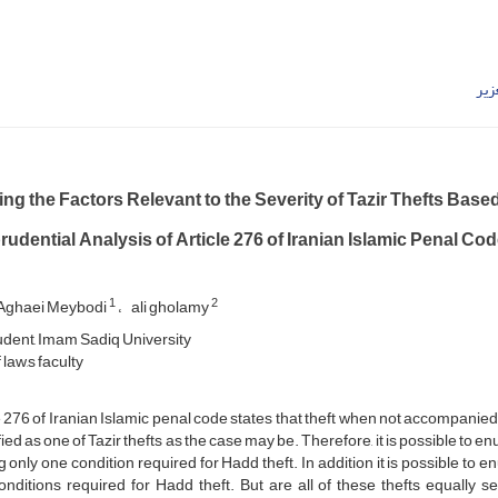
زیر
ng the Factors Relevant to the Severity of Tazir Thefts Base
rudential Analysis of Article 276 of Iranian Islamic Penal Cod
1
2
Aghaei Meybodi
ali gholamy
dent, Imam Sadiq University
law,s faculty
e 276 of Iranian Islamic penal code states that theft when not accompanie
fied as one of Tazir thefts as the case may be. Therefore, it is possible to e
g only one condition required for Hadd theft. In addition it is possible to
onditions required for Hadd theft. But are all of these thefts equally