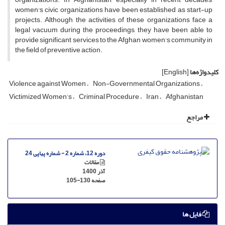
women's civic organizations have been established as start-up
projects. Although the activities of these organizations face a
legal vacuum during the proceedings, they have been able to
provide significant services to the Afghan women's community in
the field of preventive action.
کلیدواژه‌ها
[English]
Violence against Women
Non-Governmental Organizations
Victimized Women’s
Criminal Procedure
Iran
Afghanistan
مراجع
دوره 12، شماره 2 - شماره پیاپی 24
مقالات
آذر 1400
صفحه
105-130
فایل ها