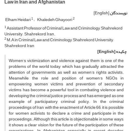
Law in Iran and Afghanistan
نویسندگان
[English]
1
2
Elham Heidari
Khaledeh Ghayoori
1
Assistant Professor of Criminal Law and Criminology, Shahrekord
University, , Shahrekord, Iran.
2
M.A in Criminal Law and Criminology, Shahrekord University,
Shahrekord, Iran
چکیده
[English]
Women's victimization and violence against them is one of the
problems of the world today, which has gradually attracted the
attention of governments as well as women's rights activists.
Meanwhile, the role and position of women's NGOs in
empowering women victims and prevention of secondary
victims, has become a powerful tool in combating violence and
developing the criminal justice process and has emerged as one
example of participatory criminal policy. In the criminal
proceedings of Iran, with the enactment of Article 66, it is possible
for women activists to declare a crime and participate in the
proceedings. Although this article is objectionable in some ways,
it shows a clear vision for the future of the participation of these
organizations. In Afghanistan, especially in recent decades,