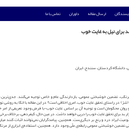
ویسندگان
ارسال مقاله
داوران
تماس با ما
بد برای نیل به غایت خوب
ی، دانشگاه کردستان، سنندج، ایران
وری مرتکب، تضمین خوشبختی عمومی، بازدارندگی عام و خاص توجیه می‌کنند. جدی‌تری
د (شرّ) در راستای تحقق غایت خوب، امری اخلاقی است؟ در این مقاله با اتکا به روشی ت
م و روان محکومان است و توجیه آن بر اساس غایت خوب-با فرض وجود تعریفی از امر 
ابزار بد برای تحقق غایت خوب را درپی خواهد داشت. در عین حال، کیفردهی، برخلاف برخی
یت ایراد درد و رنج بر دیگری‌ست. همچنین، پیامدگرایان نمی‌توانند اثبات کنند میان 
حتی تضمین خوشبختی عمومی رابطه‌ی علّی وجود دارد. همچنین، استفاده‌ی ابزاری از مرتک