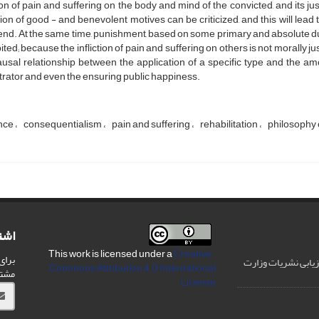
tion of pain and suffering on the body and mind of the convicted, and its j
tion of good - and benevolent motives can be criticized, and this will lead 
nd. At the same time, punishment, based on some primary and absolute dut
ited; because the infliction of pain and suffering on others is not morally j
ausal relationship between the application of a specific type and the am
rator and even the ensuring public happiness.
nce
consequentialism
pain and suffering
rehabilitation
philosophy 
اشت
Creative
This work is licensed under a
برای
رزیابی نشریات وزارت
Commons Attribution 4.0 International
مشت
License