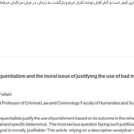
گذاری کیفر است و آمار قابل توجه تکرار جرم و بازگشت به زندان در میان مرتکبان حرفه‌ا
entialism and the moral issue of justifying the use of bad 
allahi
t Professor of Criminal Law and Criminology, Faculty of Humanities and Soci
uentialists justify the use of punishment based on its outcome in the rehab
l and specific deterrence. The most serious question facing such justificat
oal is morally justifiable? This article, relying on a descriptive-analytica