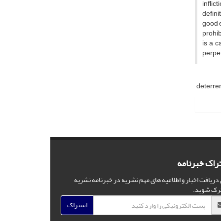
inflic
defini
good e
prohib
is a c
perpet
deterre
راک خبرنامه
 دریافت اخبار و اطلاعیه های مهم نشریه در خبرنامه نشریه
رک شوید.
اشتراک