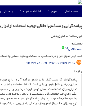
صفحه اصلی
مرور
اطلاعات نشریه
راهنمای ن
پیامدگرایی و مسأله‌ی اخلاقی توجیه استفاده از ابزار 
نوع مقاله : مقاله پژوهشی
نویسنده
احمد فلاحی
استادیار حقوق جزا و جرم‌شناسی، دانشکده‌ی علوم انسانی و اجتماع
10.22124/JOL.2025.27269.2467
چکیده
پیامدگرایان کاربست کیفر را بر پایه‌ی برآمدِ آن در بازپر
فراروی چنین دلایل توجیهی این است که آیا استفاده از ابزار ب
تحلیلی، بیان شده است اِعمال کیفر، ایراد درد و رنج بر جس
انگیزه‌های خیرخواهانه قابل نقد است و این امر، توجیه کاربرد 
اولیه و مطلق-که مورد پذیرش پیامدگرایان نیز هست- چون ممنوع
نوع و میزان خاصی از کیفر و بازدارندگی یا بازپروری مرتکب و 