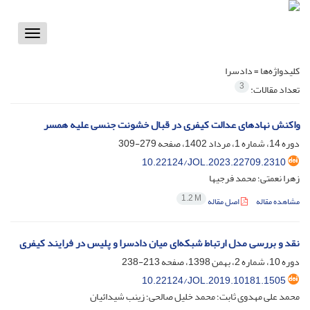
Toggle
vigation
کلیدواژه‌ها =
دادسرا
3
تعداد مقالات:
واکنش نهادهای عدالت کیفری در قبال خشونت جنسی علیه همسر
دوره 14، شماره 1، مرداد 1402، صفحه
279-309
10.22124/JOL.2023.22709.2310
زهرا نعمتی؛ محمد فرجیها
1.2 M
مشاهده مقاله
اصل مقاله
نقد و بررسی مدل ارتباط شبکه‌ای میان دادسرا و پلیس در فرایند کیفری
دوره 10، شماره 2، بهمن 1398، صفحه
213-238
10.22124/JOL.2019.10181.1505
محمد علی مهدوی ثابت؛ محمد خلیل صالحی؛ زینب شیدائیان