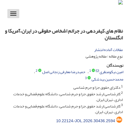
Toggle
vigation
نظام های کیفردهی در جرائم اشخاص حقوقی در ایران،آمریکا و
انگلستان
مقالات آماده انتشار
نوع مقاله : مقاله پژوهشی
نویسندگان
2
1
امین نیکومنظری
حمیدرضا معارفی زنجانی اصل
3
محمدحسین بیدشکی
1
دکترای حقوق جزا و جرم شناسی
2
کارشناسی ارشد حقوق جزا و جرم شناسی، دانشگاه علوم قضائی و خدمات
اداری، تهران ایران.
3
کارشناسی ارشد حقوق جزا و جرم شناسی، دانشگاه علوم قضایی و خدمات
اداری، تهران، ایران.
10.22124/JOL.2026.30436.2594