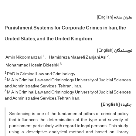
عنوان مقاله
[English]
Punishment Systems for Corporate Crimes in Iran, the
United States, and the United Kingdom
نویسندگان
[English]
1
2
Amin Nikoomanzari
Hamidreza Maarefi Zanjani Asl
3
Mohammad Hosein Bideshki
1
PhD in Criminal Law and Criminology
2
M A in Criminal Law and Criminology, University of Judicial Sciences
and Administrative Services. Tehran. Iran.
3
M A in Criminal Law and Criminology, University of Judicial Sciences
and Administrative Services, Tehran, Iran.
چکیده
[English]
Sentencing is one of the fundamental pillars of criminal policy
that influences the determination of the type and severity of
punishment, particularly with regard to legal persons. This study,
using a descriptive-analytical method and based on library