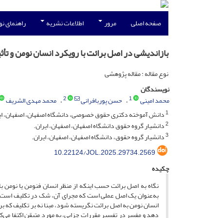
صفحه اصلی
مرور
اطلاعات نشریه
راهنمای ن
بازاندیشی در اصل برائت با رویکرد انسان نومن و ت
نوع مقاله : مقاله پژوهشی
نویسندگان
2
1
محمد امینی
حسن پوربافرانی
محمد مهدی الشریف
1
دانش آموخته دکتری حقوق خصوصی، دانشگاه اصفهان، اصفهان، ای
2
دانشیار گروه حقوق دانشگاه اصفهان، اصفهان، ایران.
3
دانشیار گروه حقوق، دانشگاه اصفهان، اصفهان، ایران.
10.22124/JOL.2025.29734.2569
چکیده
نگاه به اصل برائت حسب اینکه از منظر انسان فنومن یا نومن 
به‌عنوان یک اصل عملی است که مجرای آن، شک در تکلیف است و د
انسان نومن به اصل برائت نگریسته شود، مبنا نه بر تکلیف که بر
دهد و مفسر در تفسیر مقررات جزایی، به مورد متیقن اکتفا می‌کن