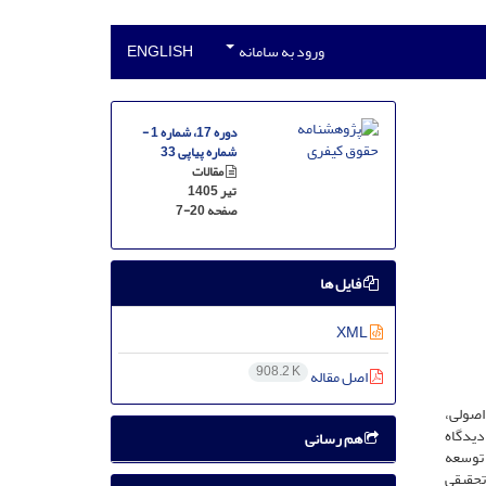
ورود به سامانه
ENGLISH
دوره 17، شماره 1 -
شماره پیاپی 33
مقالات
تیر 1405
صفحه
7-20
فایل ها
XML
908.2 K
اصل مقاله
اصولی،
دیدگاه
هم رسانی
 توسعه
تحقیقی