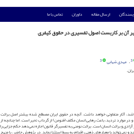
ویسندگان
ارسال مقاله
داوران
تماس با ما
أثیر آن بر کاربست اصول تفسیری در حقوق کیفری
3
3
مهدی شهابی
ران.
باشد، آثار متفاوتی خواهد داشت. آنچه در حقوق ایران مصطلح شده بیشتر اصل برائت 
ر موارد تردید، باعث رهایی انسان مکلف (فنومن) از گردابِ تحیر است. اما چنانچه از 
 آزادی و برائت انسان است. برائت نومنی به تفسیرگر قانون اجازه نمی‌دهد حکم جزایی را
د و نمی‌تواند با معیارهای ذهنی، اقدام به بسط استثنا نماید. در پژوهش حاضر، با منهج 