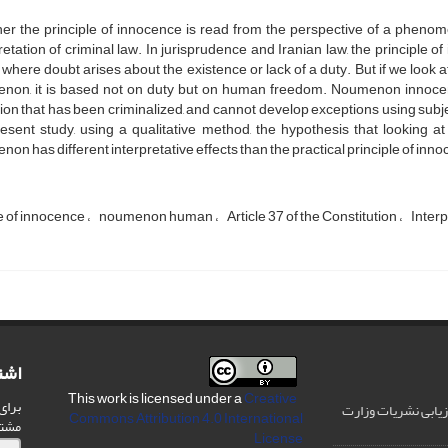
er the principle of innocence is read from the perspective of a phenom
retation of criminal law. In jurisprudence and Iranian law, the principle of
where doubt arises about the existence or lack of a duty. But if we look a
non, it is based not on duty but on human freedom. Noumenon innocenc
ion that has been criminalized, and cannot develop exceptions using subject
esent study, using a qualitative method, the hypothesis that looking a
on has different interpretative effects than the practical principle of in
e of innocence
noumenon human
Article 37 of the Constitution
Interp
اشت
Creative
This work is licensed under a
برای
رزیابی نشریات وزارت
Commons Attribution 4.0 International
مشت
License