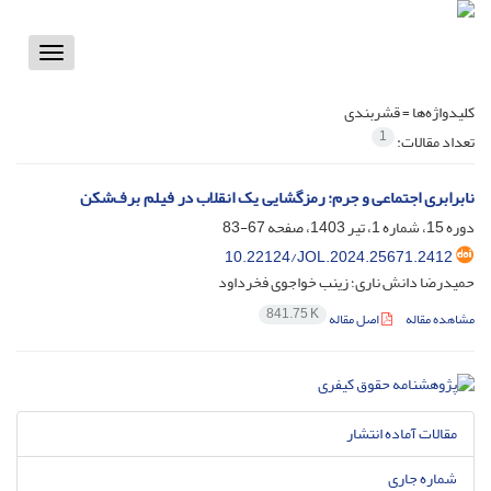
Toggle
vigation
کلیدواژه‌ها =
قشربندی
1
تعداد مقالات:
نابرابری اجتماعی و جرم: رمزگشایی یک انقلاب در فیلم برف‌شکن
دوره 15، شماره 1، تیر 1403، صفحه
67-83
10.22124/JOL.2024.25671.2412
حمیدرضا دانش ناری؛ زینب خواجوی فخرداود
841.75 K
مشاهده مقاله
اصل مقاله
مقالات آماده انتشار
شماره جاری