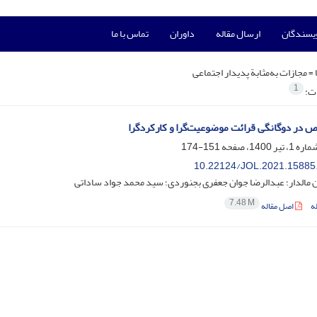
ویسندگان
ارسال مقاله
داوران
تماس با ما
 =
مجازات به‌مثابة پدیدار اجتماعی
1
ات:
 در دوگانگی قرائت موضوعیت‌گرا و کارکردگرا
151-174
10.22124/JOL.2021.15885
مالدار؛ عبدالرضا جوان جعفری بجنوردی؛ سید محمد جواد ساداتی
7.48 M
ه
اصل مقاله