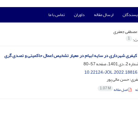
ویسندگان
ارسال مقاله
داوران
تماس با ما
مصطفی جعفری
1
ات:
یفری شهرداری در سایه ابهام در معیار تشخیص اعمال حاکمیتی و تصدی گری
57-80
10.22124/JOL.2022.18816
ری؛ حسن عالی پور
1.07 M
ه
اصل مقاله