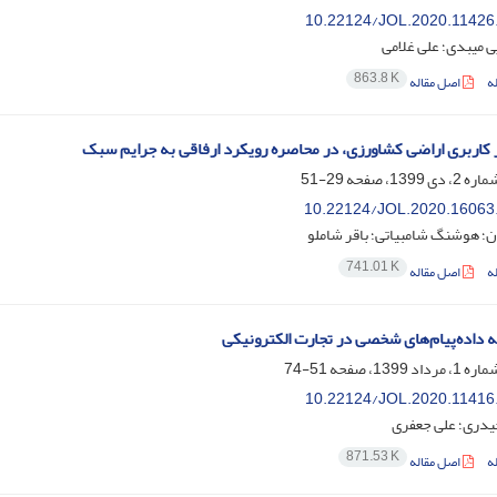
10.22124/JOL.2020.11426
 میبدی؛ علی غلامی
863.8 K
ه
اصل مقاله
 کاربری اراضی کشاورزی، در محاصره رویکرد ارفاقی به جرایم سبک
29-51
10.22124/JOL.2020.16063
ان؛ هوشنگ شامبیاتی؛ باقر شاملو
741.01 K
ه
اصل مقاله
ه داده‌پیام‌های شخصی در تجارت الکترونیکی
51-74
10.22124/JOL.2020.11416
حیدری؛ علی جعفری
871.53 K
ه
اصل مقاله