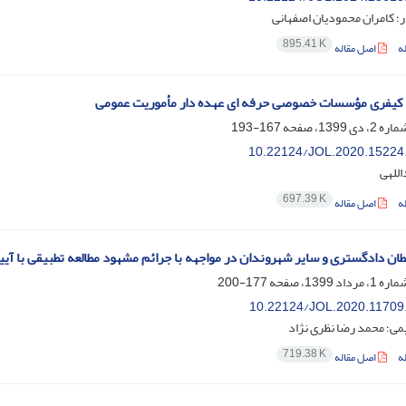
ر؛ کامران محمودیان اصفهانی
895.41 K
ه
اصل مقاله
کیفری مؤسسات خصوصی حرفه ای عهده دار مأموریت عمومی
167-193
10.22124/JOL.2020.15224
للهی
697.39 K
ه
اصل مقاله
ن دادگستری و سایر شهروندان در مواجهه با جرائم مشهود مطالعه تطبیقی با آ
177-200
10.22124/JOL.2020.11709
ی؛ محمد رضا نظری نژاد
719.38 K
ه
اصل مقاله