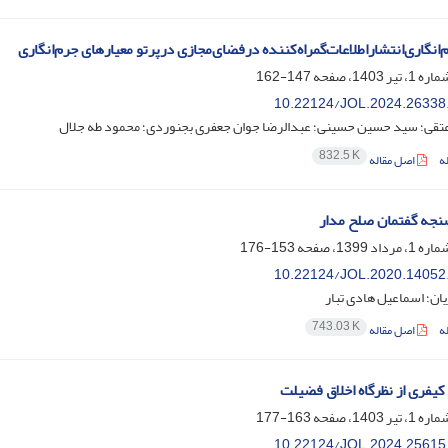
انگاری‌انتشاراطلاعات‌گمراه‌کننده درفضای‌مجازی درپرتو معیارهای جرم‌انگاری
147-162
10.22124/JOL.2024.26338
 عتقی؛ سید حسین حسینی؛ عبدالرضا جوان جعفری بجنوردی؛ محمود طه جلال
832.5 K
ه
اصل مقاله
نجه گفتمان صلح مدار
153-176
10.22124/JOL.2020.14052
یان؛ اسماعیل هادی تبار
743.03 K
ه
اصل مقاله
کیفری از نظرگاه اخلاق فضیلت
163-177
10.22124/JOL.2024.25615