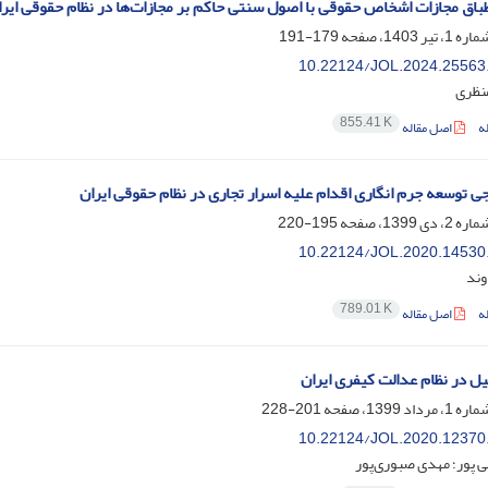
طباق مجازات اشخاص حقوقی با اصول سنتی حاکم بر مجازات‌ها در نظام حقوقی ایران
179-191
10.22124/JOL.2024.25563
منظری
855.41 K
ه
اصل مقاله
ی توسعه جرم انگاری اقدام علیه اسرار تجاری در نظام حقوقی ایران
195-220
10.22124/JOL.2020.14530
وند
789.01 K
ه
اصل مقاله
یل در نظام عدالت کیفری ایران
201-228
10.22124/JOL.2020.12370
ی پور؛ مهدی صبوری‌‌پور