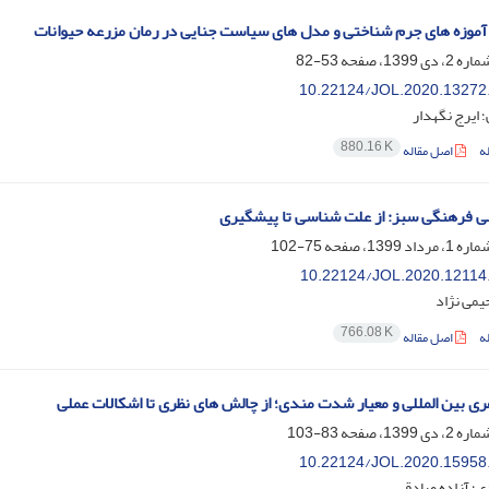
آموزه های جرم شناختی و مدل های سیاست جنایی در رمان مزرعه حیوانات
53-82
10.22124/JOL.2020.13272
 ایرج نگهدار
880.16 K
ه
اصل مقاله
ی فرهنگی سبز: از علت شناسی تا پیشگیری
75-102
10.22124/JOL.2020.12114
یمی نژاد
766.08 K
ه
اصل مقاله
ری بین المللی و معیار شدت مندی‌؛ از چالش های نظری تا اشکالات عملی
83-103
10.22124/JOL.2020.15958
ی؛ آزاده صادقی