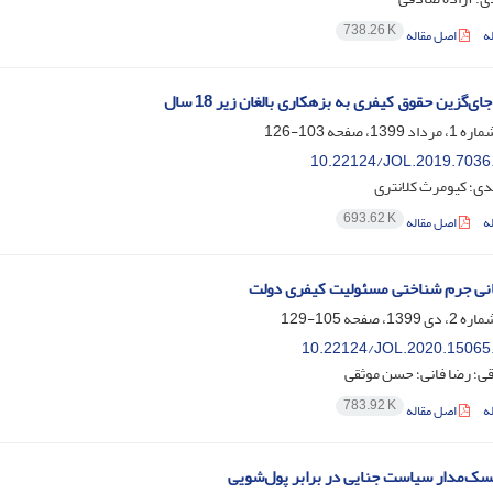
738.26 K
ه
اصل مقاله
ای‌گزین حقوق کیفری به بزهکاری بالغان زیر 18 سال
103-126
10.22124/JOL.2019.7036
ی؛ کیومرث کلانتری
693.62 K
ه
اصل مقاله
انی جرم شناختی مسئولیت کیفری دولت
105-129
10.22124/JOL.2020.15065
ی؛ رضا فانی؛ حسن موثقی
783.92 K
ه
اصل مقاله
سک‌مدار سیاست جنایی در برابر پول‌شویی