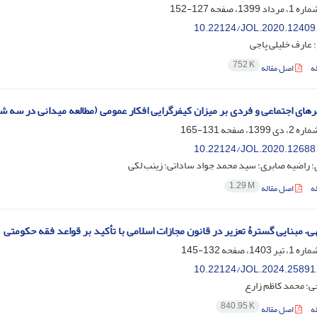
127-152
10.22124/JOL.2020.12409
؛ عارف خلیلی پاجی
752 K
ه
اصل مقاله
یرهای اجتماعی و فردی بر میزان کیفرگرایی افکار عمومی (مطالعه میدانی در سه ش
131-165
10.22124/JOL.2020.12688
؛ راضیه صابری؛ سید محمد جواد ساداتی؛ زینب لکی
1.29 M
ه
اصل مقاله
ی– مبنایی گسترۀ تعزیر در قانون مجازات اسلامی با تأکید بر قواعد فقه حکومتی
132-145
10.22124/JOL.2024.25891
ی؛ محمد کاظم زارع
840.95 K
ه
اصل مقاله