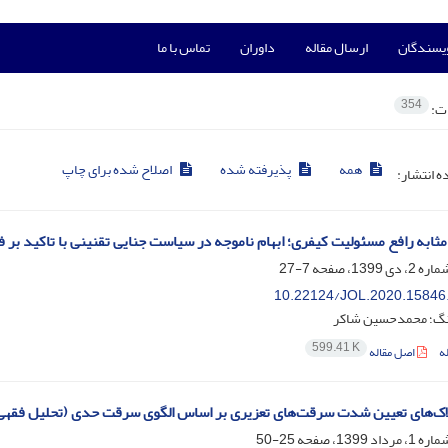
ویسندگان
ارسال مقاله
داوران
تماس با ما
354
ات:
همه
پذیرفته شده
اصلاح شده برای چاپ
ده انتشار:
ثابه رافع مسئولیت کیفری؛ ابهام ناموجه در سیاست جنایی تقنینی با تاکید بر ف
7-27
10.22124/JOL.2020.15846
ژنگ؛ محمدحسین شاکر
599.41 K
ه
اصل مقاله
های تعیین شدت سرقت‌های تعزیری بر اساس الگوی سرقت حدی (تحلیل فقهی ماده 276 قانون مجازات 
25-50