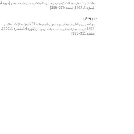
واکنش نهادهای عدالت کیفری در قبال خشونت جنسی علیه همسر
شماره 1، 1402، صفحه 279-309]
نوجوانان
ریشه یابی چالش های فقهی و حقوق بشری ماده 91 قانون مجازات اسلامی
1392در باب مجازات های سالب حیات نوجوانان
[دوره 14، شماره 1، 1402،
صفحه 311-335]