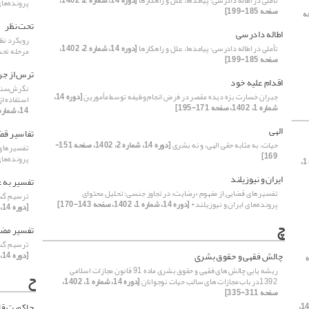
تأملی در اطاله دادرسی؛ پیامد‌ها، علل و راهکار‌ها
[دوره 14، شماره 2، 1402،
پرونده‌های
صفحه 185-199]
14، صفحه
تحت‌ نظر
اطاله دادرسی
رویکرد نظ
تأملی در اطاله دادرسی؛ پیامد‌ها، علل و راهکار‌ها
[دوره 14، شماره 2، 1402،
مرحله تحت
صفحه 185-199]
ترس از جر
اقدام علیه خود
نگرش‌سنجی 
جبران خسارت بزه دیده مقصر در فرض انجام وظیفه توسط مأمورین
[دوره 14،
استفاده از
شماره 1، 1402، صفحه 171-195]
14، شماره 2، 1402، صفحه 101-118]
الهی
تفاسیر قض
حیات، به مثابه حقی الهی، و نه بشری
[دوره 14، شماره 2، 1402، صفحه 151-
تفسیرهای 
169]
پرونده‌های
[دوره 14، شماره 1،
ایران و نیوزیلند
تفسیر به 
تفسیرهای قضایی از مفهوم «رضایت» در تجاوز جنسی؛ تحلیل محتوای
ترسیم گست
پرونده‌های ایران و نیوزیلند*
[دوره 14، شماره 1، 1402، صفحه 143-170]
[دوره 14، شماره 2، 1402، صفحه 39-51]
چ
تفسیر مضی
ترسیم گست
چالش فقهی و حقوق بشری
[دوره 14، شماره 2، 1402، صفحه 39-51]
ریشه یابی چالش های فقهی و حقوق بشری ماده 91 قانون مجازات اسلامی
ح
1392در باب مجازات های سالب حیات نوجوانان
[دوره 14، شماره 1، 1402،
صفحه 311-335]
حاکمیت قا
[دوره 14،