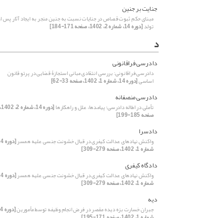
جنایت بر جنین
مبنای حکم ثبوت قصاص در جنایات نسبت به جنین منجر به ایجاد آثار پس از
تولد
[دوره 14، شماره 2، 1402، صفحه 171-184]
د
دادرسی فراقانونی
دادرسی فراقانونی: بررسی انتقادی مبانی استجازۀ قضایی در پرتو قانون
اساسی
[دوره 14، شماره 1، 1402، صفحه 33-62]
دادرسی منصفانه
تأملی در اطاله دادرسی؛ پیامد‌ها، علل و راهکار‌ها
[دوره 14، شماره 2،
صفحه 185-199]
دادسرا
واکنش نهادهای عدالت کیفری در قبال خشونت جنسی علیه همسر
شماره 1، 1402، صفحه 279-309]
دادگاه کیفری
واکنش نهادهای عدالت کیفری در قبال خشونت جنسی علیه همسر
شماره 1، 1402، صفحه 279-309]
دیه
جبران خسارت بزه دیده مقصر در فرض انجام وظیفه توسط مأمورین
شماره 1، 1402، صفحه 171-195]