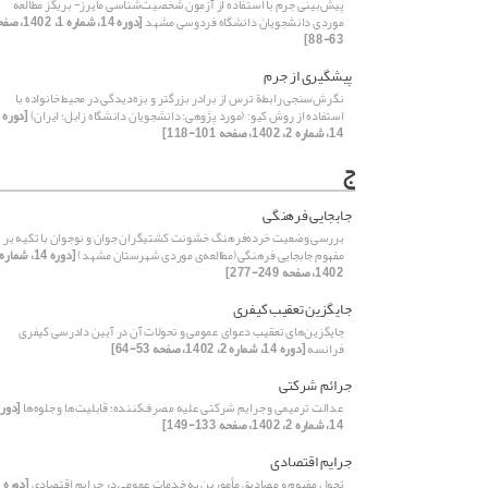
پیش‌بینی جرم با استفاده از آزمون شخصیت‌شناسی مایرز- بریگز مطالعه
موردی دانشجویان دانشگاه فردوسی مشهد
[دوره 14، شماره 1، 02
63-88]
پیشگیری از جرم
نگرش‌سنجی رابطة ترس از برادر بزرگتر و بزه‌دیدگی در محیط خانواده با
استفاده از روش کیو: (مورد پژوهی: دانشجویان دانشگاه زابل؛ ایران)
[دوره
14، شماره 2، 1402، صفحه 101-118]
ج
جابجایی فرهنگی
بررسی وضعیت خرده‌فرهنگ خشونت کشتیگران جوان و نوجوان با تکیه بر
مفهوم جابجایی فرهنگی(مطالعه‌ی موردی شهرستان مشهد)
1402، صفحه 249-277]
جایگزین تعقیب کیفری
جایگزین‌های تعقیب دعوای عمومی و تحولات آن در آیین دادرسی کیفری
فرانسه
[دوره 14، شماره 2، 1402، صفحه 53-64]
جرائم شرکتی
عدالت ترمیمی و جرایم شرکتی علیه مصرف‌کننده؛ قابلیت‌ها و جلوه‌ها
[دوره
14، شماره 2، 1402، صفحه 133-149]
جرایم اقتصادی
تحول مفهوم و مصادیق مأمورین به خدمات عمومی در جرایم اقتصادی