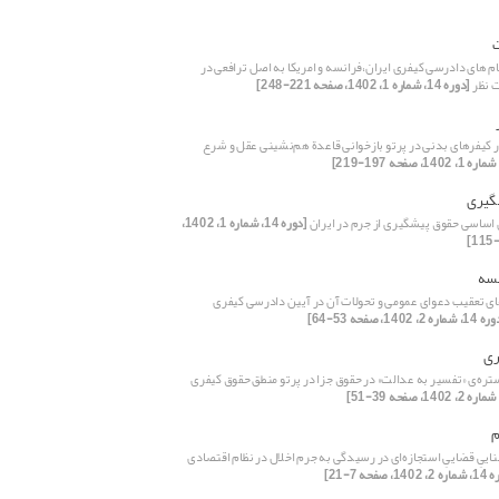
ام های دادرسی کیفری ایران،فرانسه و امریکا به اصل ترافعی در
 نظر
[دوره 14، شماره 1، 1402، صفحه 221-248]
ر کیفرهای بدنی در پرتو بازخوانی قاعدة هم‌نشینی عقل و شرع
گیری
اساسی حقوق پیشگیری از جرم در ایران
[دوره 14، شماره 1، 1402،
نسه
ای تعقیب دعوای عمومی و تحولات آن در آیین دادرسی کیفری
 شماره 2، 1402، صفحه 53-64]
ری
ره‌ی «تفسیر به عدالت» در حقوق جزا در پرتو منطق حقوق کیفری
م
ییِ قضاییِ استجازه‌ای در رسیدگی به جرم اخلال در نظام اقتصادی
14، صفحه 7-21]