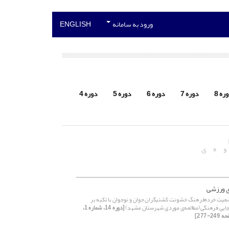
ورود به سامانه
ENGLISH
ره 8
دوره 7
دوره 6
دوره 5
دوره 4
و
ه
ی
ی ورزشی
یت خرده‌فرهنگ خشونت کشتیگران جوان و نوجوان با تکیه بر
جایی فرهنگی(مطالعه‌ی موردی شهرستان مشهد)
[دوره 14، شماره 1،