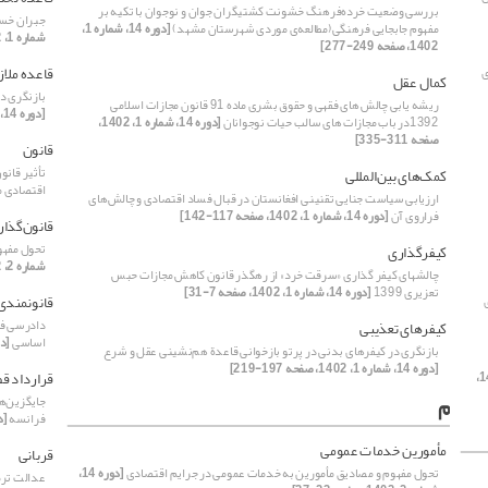
بررسی وضعیت خرده‌فرهنگ خشونت کشتیگران جوان و نوجوان با تکیه بر
جبران خسا
مفهوم جابجایی فرهنگی(مطالعه‌ی موردی شهرستان مشهد)
[دوره 14، شماره 1،
شماره 1، 1402، صفحه 171-195]
1402، صفحه 249-277]
قاعده ملاز
ی
کمال عقل
بازنگری د
ریشه یابی چالش های فقهی و حقوق بشری ماده 91 قانون مجازات اسلامی
[دوره 14، شماره 1، 1402، صفحه 197-219]
1392در باب مجازات های سالب حیات نوجوانان
[دوره 14، شماره 1، 1402،
صفحه 311-335]
قانون
تأثیر قانو
کمک‌های بین‌المللی
اقتصادی م
ارزیابی سیاست جنایی تقنینی افغانستان در قبال فساد اقتصادی و چالش‌های
فراروی آن
[دوره 14، شماره 1، 1402، صفحه 117-142]
قانون‌گذار
تحول مفهو
کیفرگذاری
شماره 2، 1402، صفحه 23-37]
چالشهای کیفر گذاری «سرقت‌ خرد» از رهگذر قانون کاهش مجازات حبس
تعزیری 1399
[دوره 14، شماره 1، 1402، صفحه 7-31]
قانونمندی
دادرسی فر
کیفرهای تعذیبی
اساسی
[دوره 14، شما
بازنگری در کیفرهای بدنی در پرتو بازخوانی قاعدة هم‌نشینی عقل و شرع
[دوره 14، شماره 1، 1402، صفحه 197-219]
قرارداد ق
[دوره 14، شماره 1، 1402،
م
جایگزین‌ه
فرانسه
[دوره 14،
مأمورین خدمات عمومی
قربانی
تحول مفهوم و مصادیق مأمورین به خدمات عمومی در جرایم اقتصادی
[دوره 14،
عدالت ترم