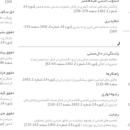
خشونت جنسی علیه همسر
169]
واکنش نهادهای عدالت کیفری در قبال خشونت جنسی علیه همسر
[دوره 14،
حق سکوت
شماره 1، 1402، صفحه 279-309]
رویکرد نظ
خطاپذیری
مرحله تحت
حیات، به مثابه حقی الهی، و نه بشری
[دوره 14، شماره 2، 1402، صفحه 151-
حقوق بشر
169]
بازنگری د
ر
[دوره 14، شماره 1، 1402، صفحه 197-219]
حقوق پیش
رانندگی در حال مستی
چالش های 
مطالعه تطبیقی سیاست جنایی ایران و انگلستان در قبال جرایم مرتبط با
صفحه 89-115]
 1402،
مشروبات الکلی
[دوره 14، شماره 2، 1402، صفحه 65-82]
حقوق فرا
راهکارها
جایگزین‌ه
چالش های اساسی حقوق پیشگیری از جرم در ایران
[دوره 14، شماره 1، 1402،
فرانسه
[دوره 14،
[دوره 14،
صفحه 89-115]
حقوق کیف
رشوه‌خواری
ترسیم گست
ارزیابی سیاست جنایی تقنینی افغانستان در قبال فساد اقتصادی و چالش‌های
[دوره 14، شماره 2، 1402، صفحه 39-51]
[دوره 14،
فراروی آن
[دوره 14، شماره 1، 1402، صفحه 117-142]
حقوق مته
رضایت
سیاست جنا
تفسیرهای قضایی از مفهوم «رضایت» در تجاوز جنسی؛ تحلیل محتوای
کشور
[دوره 14، شماره 2، 02
[دوره 14،
پرونده‌های ایران و نیوزیلند*
[دوره 14، شماره 1، 1402، صفحه 143-170]