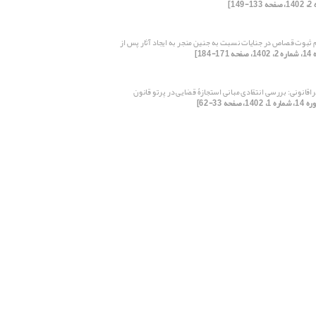
 ثبوت قصاص در جنایات نسبت به جنین منجر به ایجاد آثار پس از
171-184]
اقانونی: بررسی انتقادی مبانی استجازۀ قضایی در پرتو قانون
ره 1، 1402، صفحه 33-62]