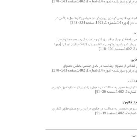
 ایران و نیوزیلند*
[دوره 14، شماره 1، 1402، صفحه 143-170]
ام های دادرسی کیفری ایران،فرانسه و امریکا به اصل ترافعی در
 نظر
[دوره 14، شماره 1، 1402، صفحه 221-248]
م
رابطة ترس از برادر بزرگتر و بزه‌دیدگی در محیط خانواده با
 روش کیو: (مورد پژوهی: دانشجویان دانشگاه زابل؛ ایران)
[دوره
ایی
قضایی از مفهوم «رضایت» در تجاوز جنسی؛ تحلیل محتوای
 ایران و نیوزیلند*
[دوره 14، شماره 1، 1402، صفحه 143-170]
عدالت
ره‌ی «تفسیر به عدالت» در حقوق جزا در پرتو منطق حقوق کیفری
ّق قانون
ره‌ی «تفسیر به عدالت» در حقوق جزا در پرتو منطق حقوق کیفری
نون