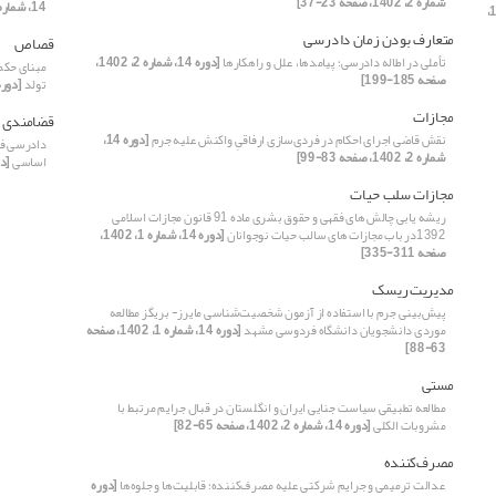
شماره 2، 1402، صفحه 23-37]
14، شماره 2، 1402، صفحه 133-149]
[دوره 14،
متعارف بودن زمان دادرسی
قصاص
تأملی در اطاله دادرسی؛ پیامد‌ها، علل و راهکار‌ها
[دوره 14، شماره 2، 1402،
مبنای حکم
صفحه 185-199]
تولد
[دوره 14، شماره 2، 1402، صفحه 
مجازات
قضامندی
نقش قاضی اجرای احکام در فردی‌سازی ارفاقیِ واکنش علیه جرم
[دوره 14،
دادرسی فر
شماره 2، 1402، صفحه 83-99]
اساسی
[دوره 14، شما
مجازات سلب حیات
ریشه یابی چالش های فقهی و حقوق بشری ماده 91 قانون مجازات اسلامی
1392در باب مجازات های سالب حیات نوجوانان
[دوره 14، شماره 1، 1402،
صفحه 311-335]
مدیریت ریسک
پیش‌بینی جرم با استفاده از آزمون شخصیت‌شناسی مایرز- بریگز مطالعه
موردی دانشجویان دانشگاه فردوسی مشهد
[دوره 14، شماره 1، 1402، صفحه
63-88]
مستی
مطالعه تطبیقی سیاست جنایی ایران و انگلستان در قبال جرایم مرتبط با
مشروبات الکلی
[دوره 14، شماره 2، 1402، صفحه 65-82]
مصرف‌کننده
عدالت ترمیمی و جرایم شرکتی علیه مصرف‌کننده؛ قابلیت‌ها و جلوه‌ها
[دوره