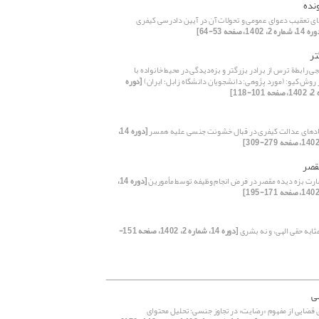
ونده
ای تعقیب دعوای عمومی و تحولات آن در آیین دادرسی کیفری
 شماره 2، 1402، صفحه 53-64]
تر
رابطة ترس از برادر بزرگتر و بزه‌دیدگی در محیط خانواده با
 روش کیو: (مورد پژوهی: دانشجویان دانشگاه زابل؛ ایران)
[دوره
ادهای عدالت کیفری در قبال خشونت جنسی علیه همسر
[دوره 14،
مقصر
رت بزه دیده مقصر در فرض انجام وظیفه توسط مأمورین
[دوره 14،
ثابه حقی الهی، و نه بشری
[دوره 14، شماره 2، 1402، صفحه 151-
ی
قضایی از مفهوم «رضایت» در تجاوز جنسی؛ تحلیل محتوای