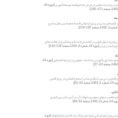
رت بزه دیده مقصر در فرض انجام وظیفه توسط مأمورین
[دوره 14،
مه
ر کیفرهای بدنی در پرتو بازخوانی قاعدة هم‌نشینی عقل و شرع
ن مبارزه با پول‌شویی بر کشف جرم منشأ و پیشگیری از فعالیت‌های
جرمانه در ایران
[دوره 14، شماره 2، 1402، صفحه 119-132]
ی
م و مصادیق مأمورین به خدمات عمومی در جرایم اقتصادی
[دوره 14،
اقانونی: بررسی انتقادی مبانی استجازۀ قضایی در پرتو قانون
ره 1، 1402، صفحه 33-62]
ضایی
ای تعقیب دعوای عمومی و تحولات آن در آیین دادرسی کیفری
 شماره 2، 1402، صفحه 53-64]
یمی و جرایم شرکتی علیه مصرف‌کننده؛ قابلیت‌ها و جلوه‌ها
[دوره