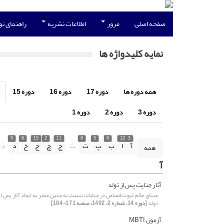
صفحه اصلی
مرور
اطلاعات نشریه
راهنمای ن
نمایه کلیدواژه ها
همه دوره ها
دوره 17
دوره 16
دوره 15
دوره 3
دوره 2
دوره 1
5
6
15
2
11
6
5
6
12
3
آ
ا
ب
پ
ت
ث
ج
چ
ح
خ
د
ذ
همه
آ
آثار جنایت پس از تولد
مبنای حکم ثبوت قصاص در جنایات نسبت به جنین منجر به ایجاد آثار پس از
تولد
[دوره 14، شماره 2، 1402، صفحه 171-184]
آزمون MBTI