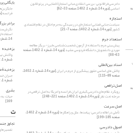
بایگانی پر
دادرسی فراقانونی: بررسی انتقادی مبانی استجازۀ قضایی در پرتو قانون
14، صفحه
اساسی
[دوره 14، شماره 1، 1402، صفحه 33-62]
جایگزین‌ه
فرانسه
[دوره 14،
استجازه
برادر بزرگ
سیاست جناییِ قضاییِ استجازه‌ای در رسیدگی به جرم اخلال در نظام اقتصادی
کشور
[دوره 14، شماره 2، 1402، صفحه 7-21]
نگرش‌سنجی 
استفاده از
استعداد جرم
14، شماره 2، 1402، صفحه 101-118]
پیش‌بینی جرم با استفاده از آزمون شخصیت‌شناسی مایرز- بریگز مطالعه
بزه‌دیده
موردی دانشجویان دانشگاه فردوسی مشهد
[دوره 14، شماره 1، 1402، صفحه
63-88]
واکنش نه
شماره 1، 1402، صفحه 279-309]
اسناد بین‌المللی
بزه‌دیدۀ 
چالش های اساسی حقوق پیشگیری از جرم در ایران
[دوره 14، شماره 1، 1402،
صفحه 89-115]
جبران خسا
شماره 1، 1402، صفحه 171-195]
اصل‌ ترافعی
14، صفحه
بشری
رویکرد نظام های دادرسی کیفری ایران،فرانسه و امریکا به اصل ترافعی در
مرحله تحت نظر
[دوره 14، شماره 1، 1402، صفحه 221-248]
حیات، به م
169]
اصل سرعت
ت
تأملی در اطاله دادرسی؛ پیامد‌ها، علل و راهکار‌ها
[دوره 14، شماره 2، 1402،
صفحه 185-199]
تجاوز جنس
اصول دادرسی
تفسیرهای 