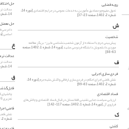
حل اختلاف 
رویه قضایی
عدالت ترم
تحول مفهوم و مصادیق مأمورین به خدمات عمومی در جرایم اقتصادی
[دوره 14،
14، شماره 2، 1402، صفحه 133-149]
شماره 2، 1402، صفحه 23-37]
حل معضل 
ش
دادرسی فر
اساسی
[دوره 14، شما
شخصیت
ع
پیش‌بینی جرم با استفاده از آزمون شخصیت‌شناسی مایرز- بریگز مطالعه
موردی دانشجویان دانشگاه فردوسی مشهد
[دوره 14، شماره 1، 1402، صفحه
63-88]
عدالت ترم
ف
عدالت ترم
14، شماره 2، 1402، صفحه 133-149]
فردی‌سازی اجرایی
ق
نقش قاضی اجرای احکام در فردی‌سازی ارفاقیِ واکنش علیه جرم
[دوره 14،
شماره 2، 1402، صفحه 83-99]
قابل‌گذش
فساد اقتصادی
چالشهای ک
تعزیری 1399
ارزیابی سیاست جنایی تقنینی افغانستان در قبال فساد اقتصادی و چالش‌های
فراروی آن
[دوره 14، شماره 1، 1402، صفحه 117-142]
قاضی اجرا
ی
ک
نقش قاضی 
شماره 2، 1402، صفحه 83-99]
کشتی
قاعده تحذ
ی