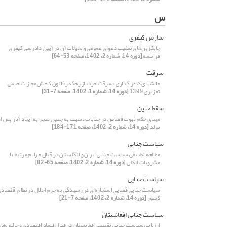
س
سازش کیفری
جایگزین‌های تعقیب دعوای عمومی و تحولات آن در آیین دادرسی کیفری
فرانسه
[دوره 14، شماره 2، 1402، صفحه 53-64]
سرقت
چالشهای کیفر گذاری «سرقت‌ خرد» از رهگذر قانون کاهش مجازات حبس
تعزیری 1399
[دوره 14، شماره 1، 1402، صفحه 7-31]
سقط جنین
مبنای حکم ثبوت قصاص در جنایات نسبت به جنین منجر به ایجاد آثار پس از
تولد
[دوره 14، شماره 2، 1402، صفحه 171-184]
سیاست جنایی
مطالعه تطبیقی سیاست جنایی ایران و انگلستان در قبال جرایم مرتبط با
مشروبات الکلی
[دوره 14، شماره 2، 1402، صفحه 65-82]
سیاست جنایی
سیاست جناییِ قضاییِ استجازه‌ای در رسیدگی به جرم اخلال در نظام اقتصاد
کشور
[دوره 14، شماره 2، 1402، صفحه 7-21]
سیاست جنایی افغانستان
ارزیابی سیاست جنایی تقنینی افغانستان در قبال فساد اقتصادی و چالش‌ها