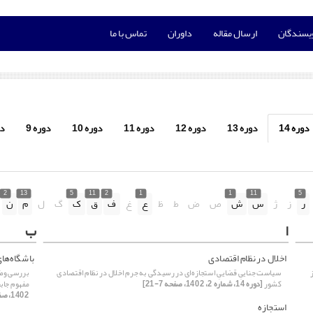
ویسندگان
ارسال مقاله
داوران
تماس با ما
دوره 14
دوره 13
دوره 12
دوره 11
دوره 10
دوره 9
دو
2
13
5
11
2
1
1
11
5
ر
ز
ژ
س
ش
ص
ض
ط
ظ
ع
غ
ف
ق
ک
گ
ل
م
ن
ا
ب
اخلال در نظام اقتصادی
باشگاه‌ها
سیاست جناییِ قضاییِ استجازه‌ای در رسیدگی به جرم اخلال در نظام اقتصادی
بررسی وضع
کشور
[دوره 14، شماره 2، 1402، صفحه 7-21]
مفهوم جاب
1402، صفحه 249-277]
استجازه