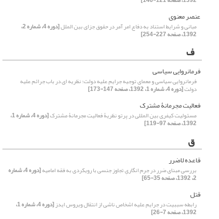
1392، صفحه 121-146]
عنصر معنوی
مبانی و شرایط استناد به دفاع امر آمر در حقوق جزای بین الملل
[دوره 4، شماره 2،
1392، صفحه 227-254]
ف
فرمانروایی سیاسی
فرمانروایی سیاسی و معمای توجیه جرایم علیه دولت؛ نظریه ای در باب جرائم علیه
دولت
[دوره 4، شماره 1، 1392، صفحه 147-173]
فعالیت مجرمانۀ مشترک
مسئولیت کیفری بین المللی در پرتو نظریۀ فعالیت مجرمانۀ مشترک
[دوره 4، شماره 1،
1392، صفحه 97-119]
ق
قاعده لاضرر
بررسی مبنای ضرر در جرم انگاریِ تجاوز جنسی با رویکردی به فقه امامیه
[دوره 4، شماره
2، 1392، صفحه 35-65]
قتل
رابطه سببیت در جرایم علیه اشخاص ناشی از انتقال ویروس ایدز
[دوره 4، شماره 1،
1392، صفحه 7-26]