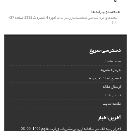
ه
هدفمندی یارانه ها
پیامدهای جرم شناختی هدفمندسازی یارانه ها
[دوره 4، شماره 1، 1392، صفحه 27-
50]
دسترسی سریع
صفحه اصلی
درباره نشریه
اعضای هیات تحریریه
ارسال مقاله
تماس با ما
نقشه سایت
آخرین اخبار
احراز رتبه الف در سامانه ارزیابی نشریات وزارت علوم
1402-09-03