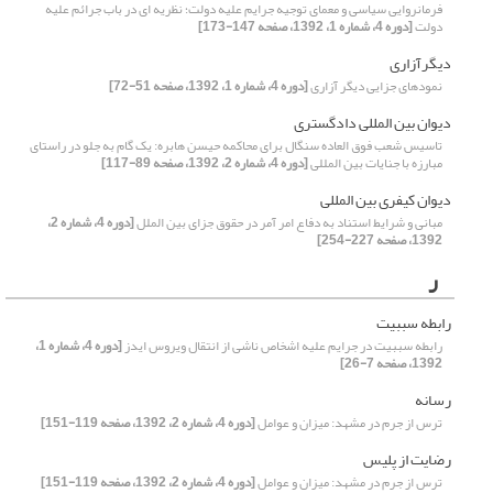
فرمانروایی سیاسی و معمای توجیه جرایم علیه دولت؛ نظریه ای در باب جرائم علیه
دولت
[دوره 4، شماره 1، 1392، صفحه 147-173]
دیگرآزاری
نمودهای جزایی دیگر آزاری
[دوره 4، شماره 1، 1392، صفحه 51-72]
دیوان بین المللی دادگستری
تاسیس شعب فوق العاده سنگال برای محاکمه حیسن هابره: یک گام به جلو در راستای
مبارزه با جنایات بین المللی
[دوره 4، شماره 2، 1392، صفحه 89-117]
دیوان کیفری بین المللی
مبانی و شرایط استناد به دفاع امر آمر در حقوق جزای بین الملل
[دوره 4، شماره 2،
1392، صفحه 227-254]
ر
رابطه سببیت
رابطه سببیت در جرایم علیه اشخاص ناشی از انتقال ویروس ایدز
[دوره 4، شماره 1،
1392، صفحه 7-26]
رسانه
ترس از جرم در مشهد: میزان و عوامل
[دوره 4، شماره 2، 1392، صفحه 119-151]
رضایت از پلیس
ترس از جرم در مشهد: میزان و عوامل
[دوره 4، شماره 2، 1392، صفحه 119-151]