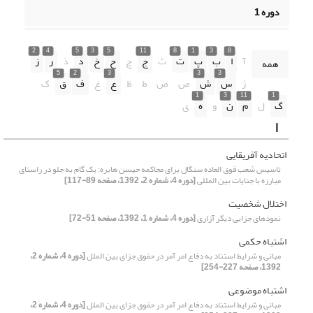
دوره 1
2
4
5
3
5
11
8
1
3
8
آ
ا
ب
پ
ت
ث
ج
چ
ح
خ
د
ذ
ر
ز
همه
5
2
3
3
3
ژ
س
ش
ص
ض
ط
ظ
ع
غ
ف
ق
ک
1
3
11
1
گ
ل
م
ن
و
ه
ی
ا
اتحادیه آفریقایی
تاسیس شعب فوق العاده سنگال برای محاکمه حیسن هابره: یک گام به جلو در راستای
مبارزه با جنایات بین المللی
[دوره 4، شماره 2، 1392، صفحه 89-117]
اختلال شخصیت
نمودهای جزایی دیگر آزاری
[دوره 4، شماره 1، 1392، صفحه 51-72]
اشتباه حکمی
مبانی و شرایط استناد به دفاع امر آمر در حقوق جزای بین الملل
[دوره 4، شماره 2،
1392، صفحه 227-254]
اشتباه موضوعی
مبانی و شرایط استناد به دفاع امر آمر در حقوق جزای بین الملل
[دوره 4، شماره 2،