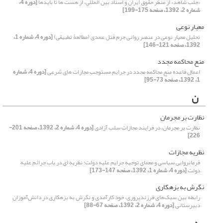
«جلب شاهد» از منظر حقوق ایران و اسناد بین المللی، از هست ها تا بایدها
[دوره 4،
شماره 2، 1392، صفحه 175-199]
معیار نوعی
تحلیل معیار نوعی در عنصر روانی جرم قتل عمدی (مطالعۀ تطبیقی)
[دوره 4، شماره 1،
1392، صفحه 121-146]
منع محاکمه مجدد
اعمال قاعده منع محاکمه مجدد در جرایم مستوجب مجازات های شرعی
[دوره 4، شماره
1، 1392، صفحه 73-95]
ن
نظارت بر مجرمان
نظارت بر مجرمان، در فرایند مجازات سلب آزادی
[دوره 4، شماره 2، 1392، صفحه 201-
226]
نظریه مجازات
فرمانروایی سیاسی و معمای توجیه جرایم علیه دولت؛ نظریه ای در باب جرائم علیه
دولت
[دوره 4، شماره 1، 1392، صفحه 147-173]
نگرش به بزهکاری
رابطه بین سبک‌های فرزندپروری، خود کارآمدی و نگرش به بزهکاری در دانش‌آموزان
دبیرستانی
[دوره 4، شماره 2، 1392، صفحه 67-88]