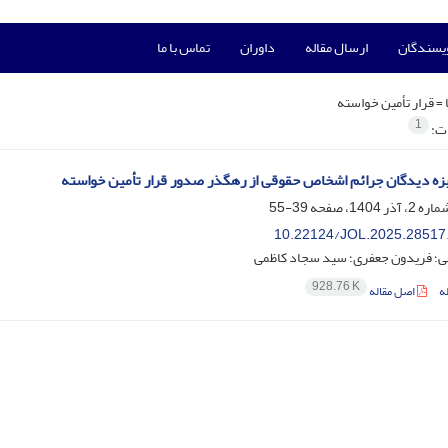
ویسندگان
ارسال مقاله
داوران
تماس با ما
 =
قرار تأمین خواسته
1
ات:
بزه دیدگان جرائم اشخاص حقوقی از رهگذر صدور قرار تأمین خواسته
39-55
10.22124/JOL.2025.28517
ی؛ فریدون جعفری؛ سید سجاد کاظمی
928.76 K
ه
اصل مقاله