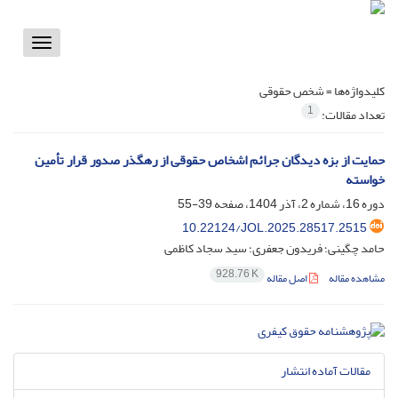
Toggle
vigation
کلیدواژه‌ها =
شخص حقوقی
1
تعداد مقالات:
حمایت از بزه دیدگان جرائم اشخاص حقوقی از رهگذر صدور قرار تأمین
خواسته
دوره 16، شماره 2، آذر 1404، صفحه
39-55
10.22124/JOL.2025.28517.2515
حامد چگینی؛ فریدون جعفری؛ سید سجاد کاظمی
928.76 K
مشاهده مقاله
اصل مقاله
مقالات آماده انتشار