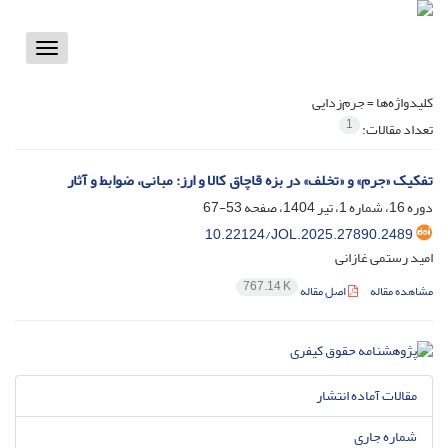
Toggle
vigation
کلیدواژه‌ها =
جرم‌زدایی
1
تعداد مقالات:
تفکیک «جرم» و «تخلف» در بزه قاچاق کالا و ارز: مبانی، ضوابط و آثار
دوره 16، شماره 1، تیر 1404، صفحه
53-67
10.22124/JOL.2025.27890.2489
امید رستمی غازانی
767.14 K
مشاهده مقاله
اصل مقاله
مقالات آماده انتشار
شماره جاری