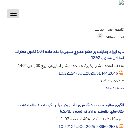
Toggle
vigation
کلیدواژه‌ها =
جنایت
2
تعداد مقالات:
دیه ایراد جنایات بر عضو مفلوج نسبی با نقد ماده 564 قانون مجازات
اسلامی مصوب 1392
مقالات آماده انتشار، پذیرفته شده، انتشار آنلاین از تاریخ
30 بهمن 1404
10.22124/JOL.2026.31444.2646
مهدی نارستانی
مشاهده مقاله
الگوی مطلوب سیاست کیفری داخلی در برابر اکوساید (مطالعه تطبیقی
نظام‌های حقوقی ایران، فرانسه و بلژیک)
دوره 16، شماره 1، تیر 1404، صفحه
97-112
10.22124/JOL.2025.28950.2535