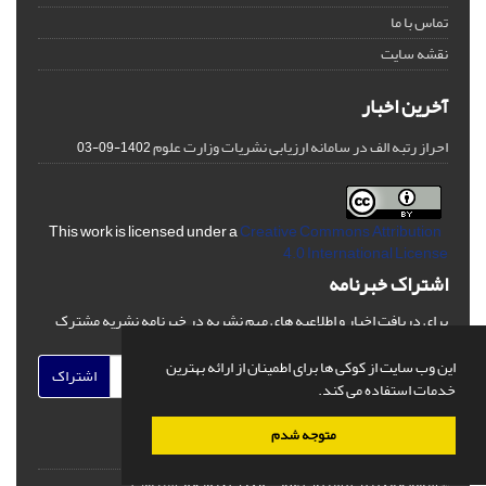
تماس با ما
نقشه سایت
آخرین اخبار
احراز رتبه الف در سامانه ارزیابی نشریات وزارت علوم
1402-09-03
Creative Commons Attribution
This work is licensed under a
4.0 International License
اشتراک خبرنامه
برای دریافت اخبار و اطلاعیه های مهم نشریه در خبرنامه نشریه مشترک
شوید.
این وب سایت از کوکی ها برای اطمینان از ارائه بهترین
اشتراک
خدمات استفاده می کند.
متوجه شدم
© سامانه مدیریت نشریات علمی.
قدرت گرفته از
سیناوب