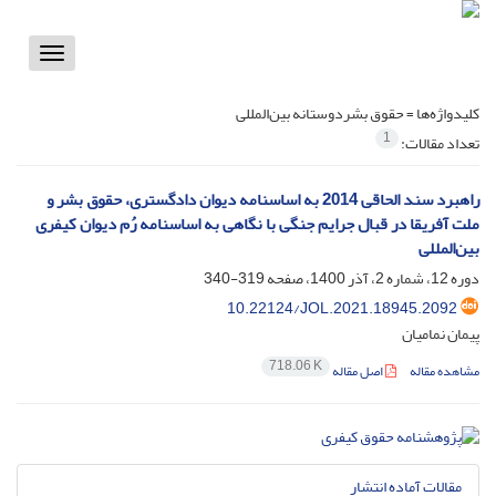
Toggle
vigation
کلیدواژه‌ها =
حقوق بشردوستانه بین‌المللی
1
تعداد مقالات:
راهبرد سند الحاقی 2014 به اساسنامه دیوان دادگستری، حقوق بشر و
ملت آفریقا در قبال جرایم جنگی با نگاهی به اساسنامه رُم دیوان کیفری
بین‌المللی
دوره 12، شماره 2، آذر 1400، صفحه
319-340
10.22124/JOL.2021.18945.2092
پیمان نمامیان
718.06 K
مشاهده مقاله
اصل مقاله
مقالات آماده انتشار