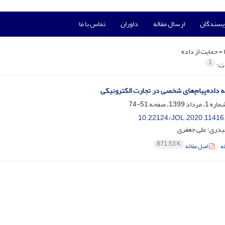
ویسندگان
ارسال مقاله
داوران
تماس با ما
 =
حمایت از داده
1
ات:
ه داده‌پیام‌های شخصی در تجارت الکترونیکی
51-74
10.22124/JOL.2020.11416
حیدری؛ علی جعفری
871.53 K
ه
اصل مقاله