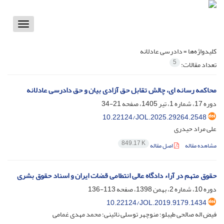
Toggle
vigation
کلیدواژه‌ها =
دادرسی عادلانه
5
تعداد مقالات:
محاکمه رسانه ای، چالش تقابل حق آزادی بیان و حق دادرسی عادلانه
دوره 17، شماره 1، تیر 1405، صفحه
21-34
10.22124/JOL.2025.29264.2548
علی مراد حیدری
849.17 K
مشاهده مقاله
اصل مقاله
حقوق متهم در آراء دادگاه عالی انتطامی قضات ایران و اسناد حقوق بشری
دوره 10، شماره 2، بهمن 1398، صفحه
113-136
10.22124/JOL.2019.9179.1434
فیض اله صالحی طیبلو؛ منوچهر توسلی نائینی؛ محمد مهدی غمامی