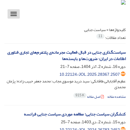
Toggle
vigation
کلیدواژه‌ها =
سیاست جنایی
11
تعداد مقالات:
سیاست‌گذاری جنایی در قبال فعالیت مجرمانه‌ی پلتفرم‌های تجاری فناوری
اطلاعات در ایران: ضرورت‌ها و بایسته‌ها
دوره 16، شماره 2، آذر 1404، صفحه
7-21
10.22124/JOL.2025.28367.2507
عظیم آقابابائی طاقانکی؛ سید درید موسوی مجاب؛ محمد جعفر حبیب زاده؛ پژمان
محمدی
915 K
مشاهده مقاله
اصل مقاله
کنشگران سیاست جنایی؛ مطالعه موردی سیاست جنایی فرانسه
دوره 15، شماره 2، دی 1403، صفحه
7-25
10.22124/JOL.2024.26783.2452