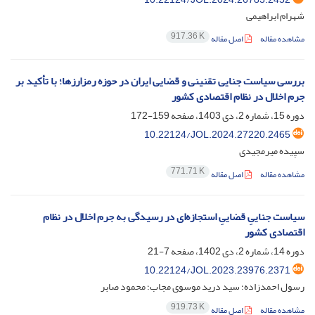
شهرام ابراهیمی
917.36 K
مشاهده مقاله
اصل مقاله
بررسی سیاست جنایی تقنینی و قضایی ایران در حوزه رمزارزها؛ با تأکید بر
جرم اخلال در نظام اقتصادی کشور
دوره 15، شماره 2، دی 1403، صفحه
159-172
10.22124/JOL.2024.27220.2465
سپیده میرمجیدی
771.71 K
مشاهده مقاله
اصل مقاله
سیاست جناییِ قضاییِ استجازه‌ای در رسیدگی به جرم اخلال در نظام
اقتصادی کشور
دوره 14، شماره 2، دی 1402، صفحه
7-21
10.22124/JOL.2023.23976.2371
رسول احمدزاده؛ سید درید موسوی مجاب؛ محمود صابر
919.73 K
مشاهده مقاله
اصل مقاله