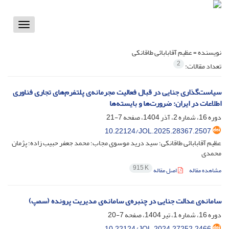
Toggle
vigation
نویسنده =
عظیم آقابابائی طاقانکی
2
تعداد مقالات:
سیاست‌گذاری جنایی در قبال فعالیت مجرمانه‌ی پلتفرم‌های تجاری فناوری
اطلاعات در ایران: ضرورت‌ها و بایسته‌ها
دوره 16، شماره 2، آذر 1404، صفحه
7-21
10.22124/JOL.2025.28367.2507
عظیم آقابابائی طاقانکی؛ سید درید موسوی مجاب؛ محمد جعفر حبیب زاده؛ پژمان
محمدی
915 K
مشاهده مقاله
اصل مقاله
سامانه‌ی عدالت جنایی در چنبره‌ی سامانه‌ی مدیریت پرونده (سمپ)
دوره 16، شماره 1، تیر 1404، صفحه
7-20
10.22124/JOL.2024.27252.2466