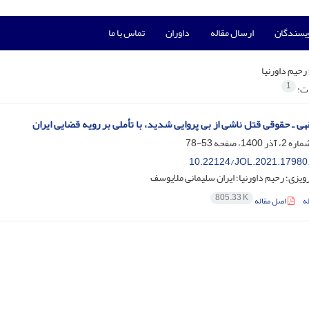
ویسندگان
ارسال مقاله
داوران
تماس با ما
رحیم داورنیا
1
ات:
ی ـ حقوقی قتل ناشی از بی پروایی شدید، با تأملی بر رویه قضایی ایران
53-78
10.22124/JOL.2021.17980
زی؛ رحیم داورنیا؛ ایران سلیمانی ملایوسف
805.33 K
ه
اصل مقاله