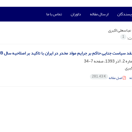
ویسندگان
ارسال مقاله
داوران
تماس با ما
عباسعلی اکبری
1
ات:
یاست جنایی حاکم بر جرایم مواد مخدر در ایران با تاکید بر اصلاحیه سال 1389 قانون مبارزه با مواد مخدر
7-34
کبری
281.43 K
ه
اصل مقاله