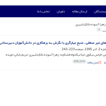
ویسندگان
ارسال مقاله
داوران
تماس با ما
زهرا آسوده نالکیاشهری
1
ات:
رهای غیر منطقی ، منبع مهارگری با نگرش به بزهکاری در دانش‌آموزان دبیرستانی
223-243
ی؛ الیاس نیکوی؛ لیلا نیکخواه فشکچه؛ زهرا آسوده نالکیاشهری؛ مریم بابائی خوبده
658.24 K
ه
اصل مقاله