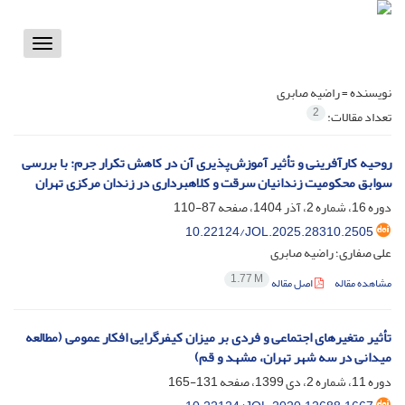
Toggle
vigation
نویسنده =
راضیه صابری
2
تعداد مقالات:
روحیه کارآفرینی و تأثیر آموزش‌پذیری آن در کاهش تکرار جرم: با بررسی
سوابق محکومیت زندانیان سرقت و کلاهبرداری در زندان مرکزی تهران
دوره 16، شماره 2، آذر 1404، صفحه
87-110
10.22124/JOL.2025.28310.2505
علی صفاری؛ راضیه صابری
1.77 M
مشاهده مقاله
اصل مقاله
تأثیر متغیرهای اجتماعی و فردی بر میزان کیفرگرایی افکار عمومی (مطالعه
میدانی در سه شهر تهران، مشهد و قم)
دوره 11، شماره 2، دی 1399، صفحه
131-165